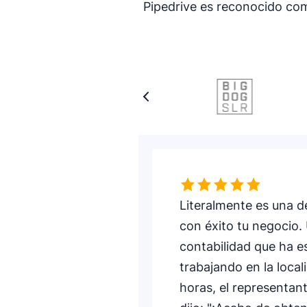
Pipedrive es reconocido com
Calificación: 5 de 5
Literalmente es una d
con éxito tu negocio.
contabilidad que ha e
trabajando en la loca
horas, el representan