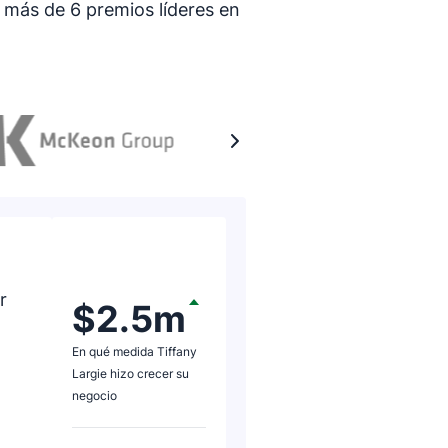
 más de 6 premios líderes en
Calificación: 5 de 
r
Esperé hasta ten
$2.5m
un análisis del 
En qué medida Tiffany
etapa de factura
Largie hizo crecer su
negocio. 174 de 
negocio
global en esos 12