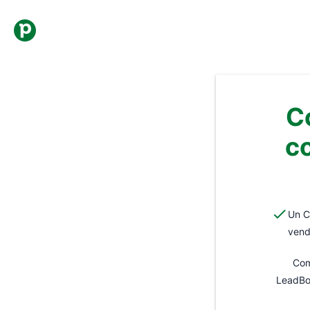
C
co
Un C
vend
Com
LeadBoo