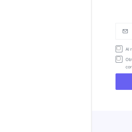
Al 
Obt
cor