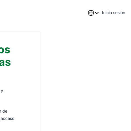
Inicia sesión
os
ías
 y
m de
l acceso