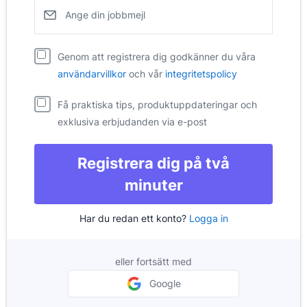
Ange din jobbmejl
Pipedrive
Genom att registrera dig godkänner du våra
Öppnas i ett nytt fönster
Pipedrive
Öppnas i ett ny
användarvillkor
och vår
integritetspolicy
Få praktiska tips, produktuppdateringar och
exklusiva erbjudanden via e-post
Registrera dig på två
minuter
Har du redan ett konto?
Logga in
eller fortsätt med
Google