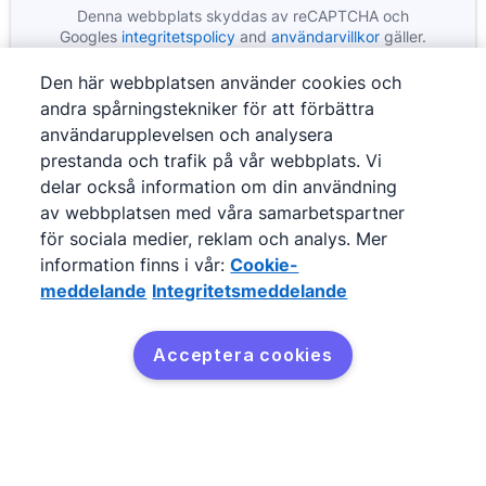
Denna webbplats skyddas av reCAPTCHA och
Google
Öppnas i ett nytt fönster
Google
Öppnas i ett ny
Googles
integritetspolicy
and
användarvillkor
gäller.
Den här webbplatsen använder cookies och
andra spårningstekniker för att förbättra
användarupplevelsen och analysera
prestanda och trafik på vår webbplats. Vi
delar också information om din användning
av webbplatsen med våra samarbetspartner
för sociala medier, reklam och analys. Mer
information finns i vår:
Cookie-
meddelande
Integritetsmeddelande
©
2026
Pipedrive
Pipedrive
Användarvillkor
Acceptera cookies
Pipedrive
Integritetsmeddelande
Webbplatskarta
Cookie-meddelande
Inställningar för cookies