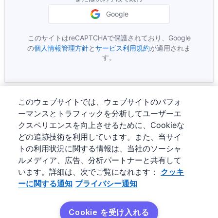
Google
このサイトはreCAPTCHAで保護されており、Google
Google
新しいウィンドウで開く
Google
新しいウィンドウで開
の
個人情報管理方針
と
サービス利用規約
が適用されま
す。
このウェブサイトでは、ウェブサイトのパフォ
ーマンスとトラフィックを分析してユーザーエ
クスペリエンスを向上させるために、Cookieな
どの追跡技術を利用しています。また、当サイ
トの利用状況に関する情報は、当社のソーシャ
ルメディア、広告、分析パートナーと共有して
います。詳細は、次でご覧になれます：
クッキ
ーに関する通知
プライバシー通知
©
2026
Pipedrive
Pipedrive
サービス利用規約
Cookie を受け入れる