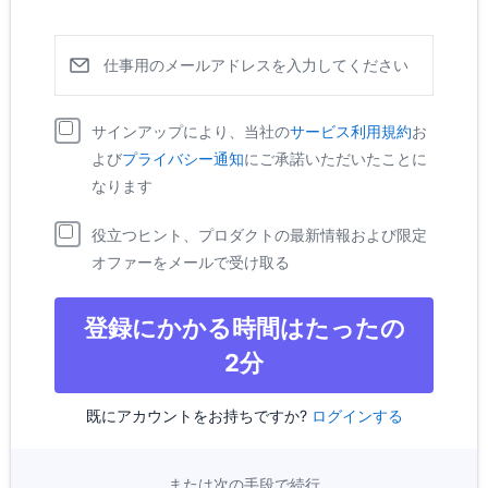
仕事用のメールアドレスを入力してください
Pipedrive
新しいウィ
サインアップにより、当社の
サービス利用規約
お
Pipedrive
新しいウィンドウで開く
よび
プライバシー通知
にご承諾いただいたことに
なります
役立つヒント、プロダクトの最新情報および限定
オファーをメールで受け取る
登録にかかる時間はたったの
2分
既にアカウントをお持ちですか?
ログインする
または次の手段で続行