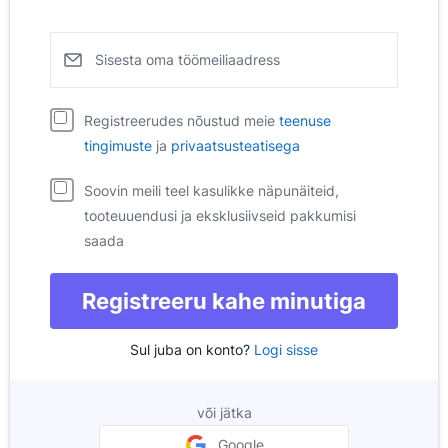
Sisesta oma töömeiliaadress
Pipedrive
Registreerudes nõustud meie
teenuse
Avaneb uues aknas
Pipedrive
Avaneb uues aknas
tingimuste
ja
privaatsusteatisega
Soovin meili teel kasulikke näpunäiteid,
tooteuuendusi ja eksklusiivseid pakkumisi
saada
Registreeru kahe minutiga
Sul juba on konto?
Logi sisse
või jätka
Google