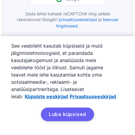
Seda lehte kaitseb reCAPTCHA ning sellele
Google
Avaneb uues aknas
Google
rakenduvad Google'i
privaatsuseeskirjad
ja
teenuse
Avaneb uues aknas
tingimused
.
See veebileht kasutab küpsiseid ja muid
jälgimistehnoloogiaid, et parandada
kasutajakogemust ja analüüsida meie
veebilehe tööd ja liiklust. Samuti jagame
teavet meie lehe kasutamise kohta oma
sotsiaalmeedia-, reklaami- ja
analüüsipartneritega. Lisateavet
leiab:
Küpsiste eeskirjad
Privaatsuseeskirjad
©
2026
Pipedrive
Pipedrive
Teenuse tingimused
Luba küpsised
Pipedrive
Privaatsuseeskirjad
Sisukaart