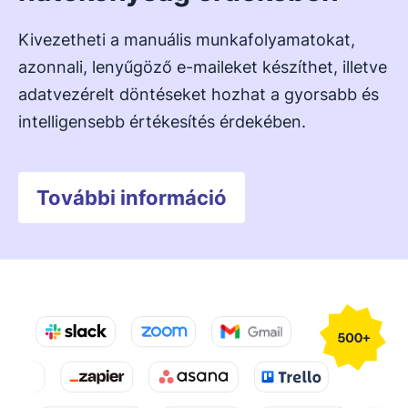
Kivezetheti a manuális munkafolyamatokat,
azonnali, lenyűgöző e-maileket készíthet, illetve
adatvezérelt döntéseket hozhat a gyorsabb és
intelligensebb értékesítés érdekében.
További információ
Új ablakban nyílik meg