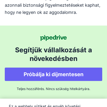
azonnali biztonsági figyelmeztetéseket kaphat,
hogy ne legyen ok az aggodalomra.
Segítjük vállalkozását a
növekedésben
Próbálja ki díjmentesen
Teljes hozzáférés. Nincs szükség hitelkártyára.
Ez a webhely sütiket és egyéb követési