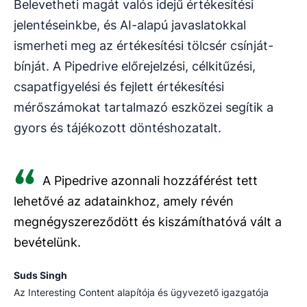
Belevetheti magát valós idejű értékesítési
jelentéseinkbe, és AI-alapú javaslatokkal
ismerheti meg az értékesítési tölcsér csínját-
bínját. A Pipedrive előrejelzési, célkitűzési,
csapatfigyelési és fejlett értékesítési
mérőszámokat tartalmazó eszközei segítik a
gyors és tájékozott döntéshozatalt.
A Pipedrive azonnali hozzáférést tett
lehetővé az adatainkhoz, amely révén
megnégyszereződött és kiszámíthatóvá vált a
bevételünk.
Suds Singh
Az Interesting Content alapítója és ügyvezető igazgatója