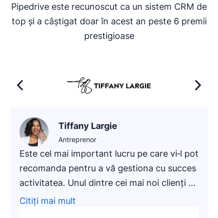
Pipedrive este recunoscut ca un sistem CRM de
top și a câștigat doar în acest an peste 6 premii
prestigioase
Tiffany Largie
Antreprenor
Este cel mai important lucru pe care vi‑l pot
recomanda pentru a vă gestiona cu succes
activitatea. Unul dintre cei mai noi clienți ai
noștri, o firmă de contabilitate care
Citiți mai mult
activează pe piață de aproximativ 20 de