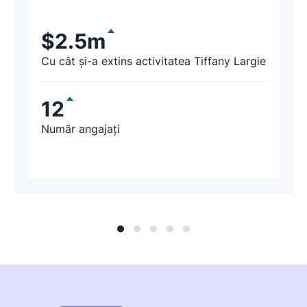
ani, a făcut un exercițiu cu Pipedrive pentru
a găsi potențiali clienți. După câteva ore,
$2.5m
reprezentantul companiei ne-a contactat și
Cu cât și-a extins activitatea Tiffany Largie
ne-a spus: „Tocmai am găsit surse de venit
în valoare de 188.000 USD cu ajutorul
12
Pipedrive!”
Număr angajați