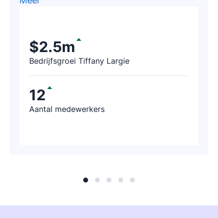
Meer
potentiële klanten kunt vinden met
Pipedrive. Na een paar uur kregen we al
een telefoontje met de melding dat het
$2.5m
bedrijf dankzij Pipedrive al 188.000 USD
Bedrijfsgroei Tiffany Largie
aan omzet had geïdentificeerd.
12
Aantal medewerkers