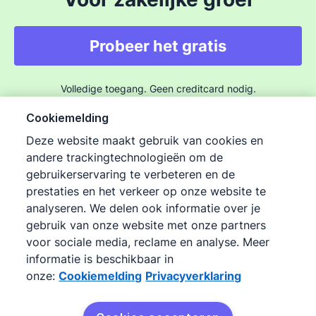
Probeer het gratis
Volledige toegang. Geen creditcard nodig.
Cookiemelding
Deze website maakt gebruik van cookies en
andere trackingtechnologieën om de
gebruikerservaring te verbeteren en de
prestaties en het verkeer op onze website te
©
2026
Pipedrive
analyseren. We delen ook informatie over je
Pipedrive
Gebruiksvoorwaarden
gebruik van onze website met onze partners
Pipedrive
Privacyverklaring
voor sociale media, reclame en analyse. Meer
informatie is beschikbaar in
Sitemap
onze:
Cookiemelding
Privacyverklaring
Cookiemelding
Cookievoorkeuren