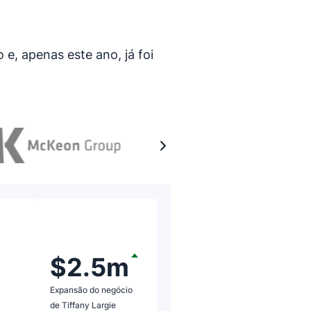
, apenas este ano, já foi
Avaliação: 5 de 5
Durante os 12 pr
$2.5m
fazer uma análi
Expansão do negócio
considerada na 
de Tiffany Largie