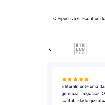
O Pipedrive é reconhecid
Avaliação: 5 de 5
É literalmente uma d
gerenciar negócios. 
contabilidade que atu