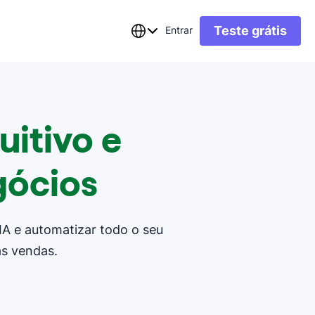
Teste grátis
Entrar
itivo e
gócios
 IA e automatizar todo o seu
as vendas.