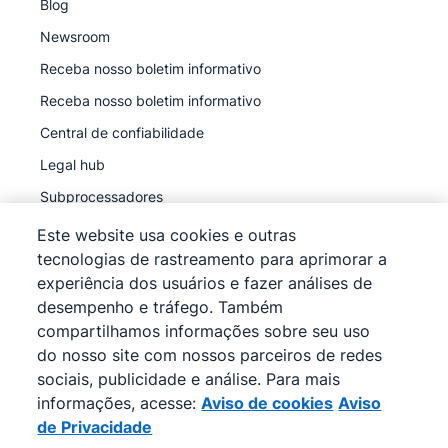
Blog
Newsroom
Receba nosso boletim informativo
Receba nosso boletim informativo
Central de confiabilidade
Legal hub
Subprocessadores
Este website usa cookies e outras
tecnologias de rastreamento para aprimorar a
experiência dos usuários e fazer análises de
desempenho e tráfego. Também
©
2026
Pipedrive
compartilhamos informações sobre seu uso
Pipedrive
Termos de Serviço
do nosso site com nossos parceiros de redes
Pipedrive
sociais, publicidade e análise. Para mais
Aviso de Privacidade
informações, acesse:
Aviso de cookies
Aviso
Mapa do site
de Privacidade
Aviso de cookies