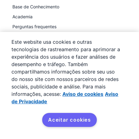
Base de Conhecimento
Academia
Perguntas frequentes
Status
Este website usa cookies e outras
Suporte
(Disponível agora)
tecnologias de rastreamento para aprimorar a
experiência dos usuários e fazer análises de
desempenho e tráfego. Também
Empresa
compartilhamos informações sobre seu uso
Sobre
do nosso site com nossos parceiros de redes
sociais, publicidade e análise. Para mais
Carreiras
informações, acesse:
Aviso de cookies
Aviso
Blog
de Privacidade
Newsroom
Receba nosso boletim informativo
Aceitar cookies
Receba nosso boletim informativo
Central de confiabilidade