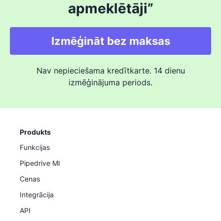
organizācijām.
apmeklētāji”
platformās, un tās ietvaros tiek uzrunāti pavedieni, kas
jau ir atrodami jūsu kontaktpersonu datubāzē.
Pipedrive piedāvā pavedienu kvalitātes vērtēšanu, lai
palīdzētu jums noteikt katra uzņēmuma ieinteresētību
Izmēģināt bez maksas
un atklāt karstākos pavedienus.
Nav nepieciešama kredītkarte. 14 dienu
izmēģinājuma periods.
Produkts
Funkcijas
Pipedrive MI
Cenas
Integrācija
API