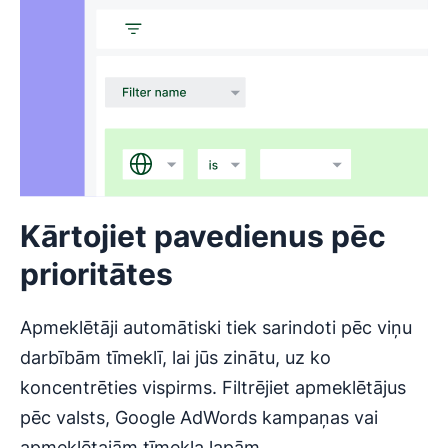
Kārtojiet pavedienus pēc
prioritātes
Apmeklētāji automātiski tiek sarindoti pēc viņu
darbībām tīmeklī, lai jūs zinātu, uz ko
koncentrēties vispirms. Filtrējiet apmeklētājus
pēc valsts, Google AdWords kampaņas vai
apmeklētajām tīmekļa lapām.