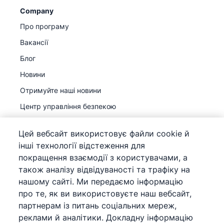
Company
Про програму
Вакансії
Блог
Новини
Отримуйте наші новини
Центр управління безпекою
Legal hub
Цей вебсайт використовує файли cookie й
Субпідрядники з обробки даних
інші технології відстеження для
покращення взаємодії з користувачами, а
також аналізу відвідуваності та трафіку на
нашому сайті. Ми передаємо інформацію
про те, як ви використовуєте наш вебсайт,
©
2026
Pipedrive
партнерам із питань соціальних мереж,
Pipedrive
Умови використання
реклами й аналітики. Докладну інформацію