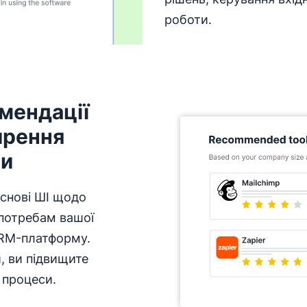
роботи.
мендації
ирення
ми
основі ШІ щодо
 потребам вашої
CRM-платформу.
, ви підвищите
 процеси.