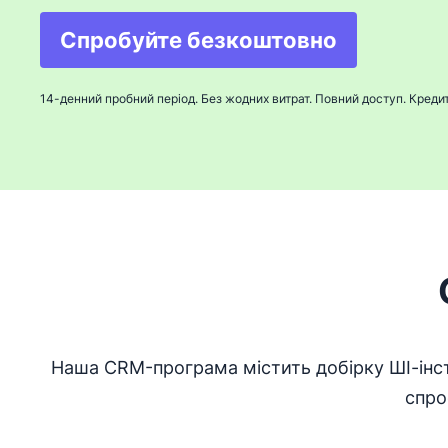
Спробуйте безкоштовно
Відкривається в новом
14-денний пробний період. Без жодних витрат. Повний доступ. Кредит
Наша CRM-програма містить добірку ШІ-інст
спро