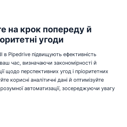
е на крок попереду й
оритетні угоди
І в Pipedrive підвищують ефективність
аш час, визначаючи закономірності й
ї щодо перспективних угод і пріоритетних
те корисні аналітичні дані й оптимізуйте
розумної автоматизації, зосереджуючи увагу
в новому вікні