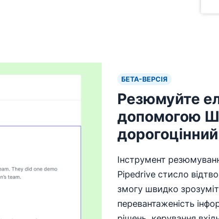
БЕТА-ВЕРСІЯ
Резюмуйте ел
допомогою Ш
дорогоцінний
Інструмент резюмування
Pipedrive стисло відтв
змогу швидко зрозуміт
перевантаженість інфо
рішень, керування вхі