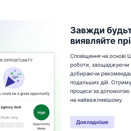
Завжди будьт
виявляйте прі
Сповіщення на основі Ш
роботи, заощаджуючи в
добираючи рекомендаці
подальших дій. Отримуй
процеси за допомогою 
на найважливішому.
Докладніше
Відкривається 