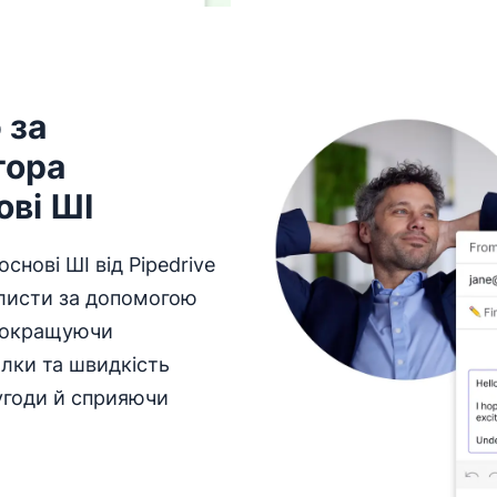
 за
тора
ові ШІ
снові ШІ від Pipedrive
 листи за допомогою
 покращуючи
илки та швидкість
угоди й сприяючи