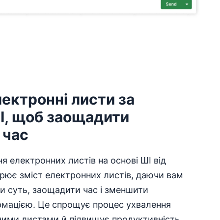
ектронні листи за
І, щоб заощадити
 час
 електронних листів на основі ШІ від
орює зміст електронних листів, даючи вам
и суть, заощадити час і зменшити
рмацією. Це спрощує процес ухвалення
дними листами й підвищує продуктивність