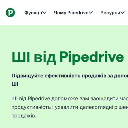
Функції
Чому Pipedrive
Ресурси
ШІ від Pipedrive
Підвищуйте ефективність продажів за допо
ШІ
ШІ від Pipedrive допоможе вам заощадити ча
продуктивність і ухвалити далекоглядні ріш
продажів.