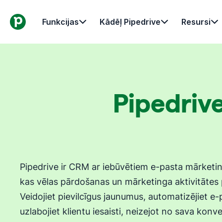
Funkcijas
Kādēļ Pipedrive
Resursi
Pipedriv
Pipedrive ir CRM ar iebūvētiem e-pasta mārket
kas vēlas pārdošanas un mārketinga aktivitātes p
Veidojiet pievilcīgus jaunumus, automatizējiet 
uzlabojiet klientu iesaisti, neizejot no sava konve