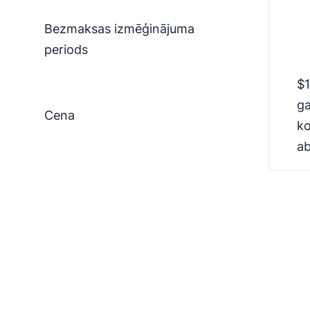
Bezmaksas izmēģinājuma
periods
$1
ga
Cena
ko
a