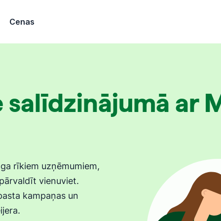
Cenas
e salīdzinājumā ar 
inga rīkiem uzņēmumiem,
ārvaldīt vienuviet.
e-pasta kampaņas un
ijera.