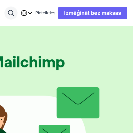
Izmēģināt bez maksas
Pieteikties
Mailchimp