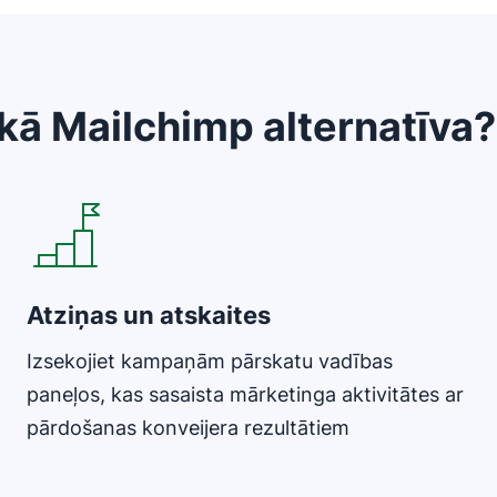
ākā Mailchimp alternatīva?
Atveras jaunā logā
Atziņas un atskaites
Izsekojiet kampaņām pārskatu vadības
paneļos, kas sasaista mārketinga aktivitātes ar
pārdošanas konveijera rezultātiem