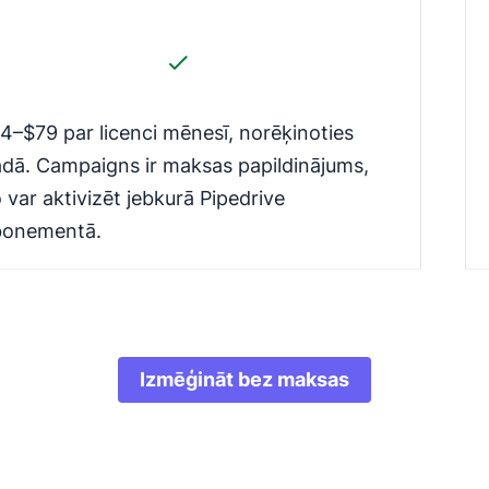
4–$79 par licenci mēnesī, norēķinoties
dā. Campaigns ir maksas papildinājums,
 var aktivizēt jebkurā Pipedrive
bonementā.
Izmēģināt bez maksas