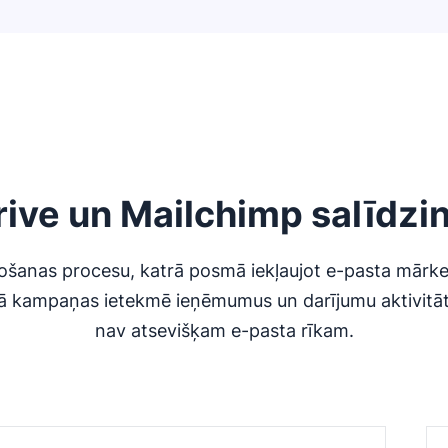
rive un Mailchimp salīdzi
ošanas procesu, katrā posmā iekļaujot e-pasta mārke
, kā kampaņas ietekmē ieņēmumus un darījumu aktivitā
nav atsevišķam e-pasta rīkam.