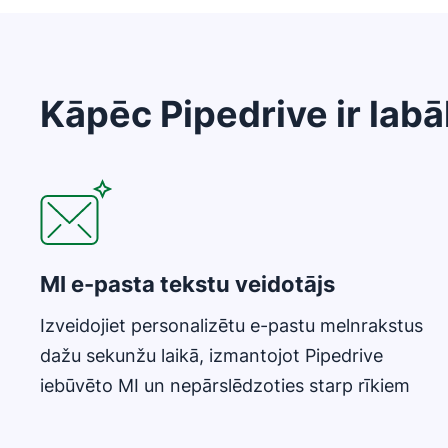
Kāpēc Pipedrive ir lab
Atveras jaunā logā
MI e-pasta tekstu veidotājs
Izveidojiet personalizētu e-pastu melnrakstus
dažu sekunžu laikā, izmantojot Pipedrive
iebūvēto MI un nepārslēdzoties starp rīkiem