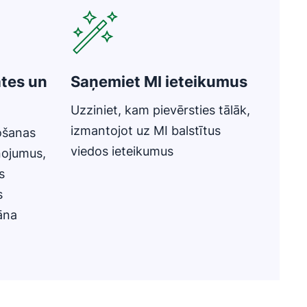
ātes un
Saņemiet MI ieteikumus
Uzziniet, kam pievērsties tālāk,
izmantojot uz MI balstītus
došanas
viedos ieteikumus
ņojumus,
s
s
lāna