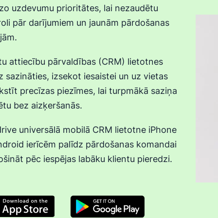
zo uzdevumu prioritātes, lai nezaudētu
roli pār darījumiem un jaunām pārdošanas
jām.
tu attiecību pārvaldības (CRM) lietotnes
z sazināties, izsekot iesaistei un uz vietas
kstīt precīzas piezīmes, lai turpmākā saziņa
ētu bez aizķeršanās.
rive universālā mobilā CRM lietotne iPhone
ndroid ierīcēm palīdz pārdošanas komandai
šināt pēc iespējas labāku klientu pieredzi.