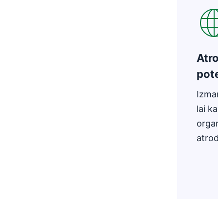
Atr
pote
Izman
lai k
organ
atro