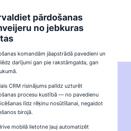
rvaldiet pārdošanas
nveijeru no jebkuras
etas
ošanas komandām jāapstrādā pavedieni un
lēdz darījumi gan pie rakstāmgalda, gan
aukumā.
ais CRM risinājums palīdz uzturēt
ošanas procesu kustībā — no pavedienu
ficēšanas līdz rēķinu nosūtīšanai, negaidot
ešanos birojā.
rive mobilā lietotne ļauj automatizēt