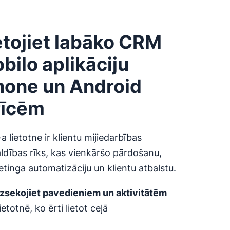
etojiet labāko CRM
bilo aplikāciju
hone un Android
rīcēm
 lietotne ir klientu mijiedarbības
ldības rīks, kas vienkāršo pārdošanu,
tinga automatizāciju un klientu atbalstu.
Izsekojiet pavedieniem un aktivitātēm
lietotnē, ko ērti lietot ceļā