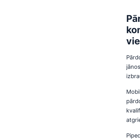
Pā
ko
vi
Pārd
jānos
izbr
Mobil
pārd
kvali
atgri
Piped