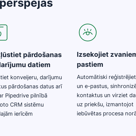
perspējas
as jaunā logā
Atveras jaunā logā
Izsekojiet zvanie
kļūstiet pārdošanas
pastiem
darījumu datiem
Automātiski reģistrējie
tiet konveijeru, darījumu
un e-pastus, sinhronizē
tus pārdošanas datus arī
kontaktus un virziet d
ar Pipedrive pilnībā
uz priekšu, izmantojot
koto CRM sistēmu
iebūvētas procesa nor
lajām ierīcēm
as jaunā logā
Atveras jaunā logā