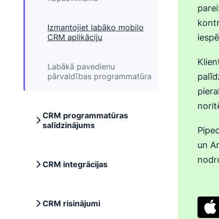
parei
kont
Izmantojiet labāko mobilo
CRM aplikāciju
iespē
Klien
Labākā pavedienu
pārvaldības programmatūra
palīd
piera
norit
CRM programmatūras
salīdzinājums
Piped
un A
nodro
CRM integrācijas
CRM risinājumi