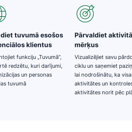
odiet tuvumā esošos
Pārvaldiet aktivit
nciālos klientus
mērķus
tojiet funkciju „Tuvumā”,
Vizualizējiet savu pār
artē redzētu, kuri darījumi,
ciklu un saņemiet pazi
izācijas un personas
lai nodrošinātu, ka visa
das tuvumā
aktivitātes un kontrole
aktivitātes norit pēc p