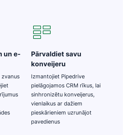
Atveras jaunā logā
m un e-
Pārvaldiet savu
konveijeru
t zvanus
Izmantojiet Pipedrive
jiet
pielāgojamos CRM rīkus, lai
arījumus
sinhronizētu konveijerus,
vienlaikus ar dažiem
ādes
pieskārieniem uzrunājot
pavedienus
Atveras jaunā logā