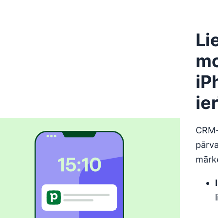
Li
mo
iP
ie
CRM-a
pārva
mārke