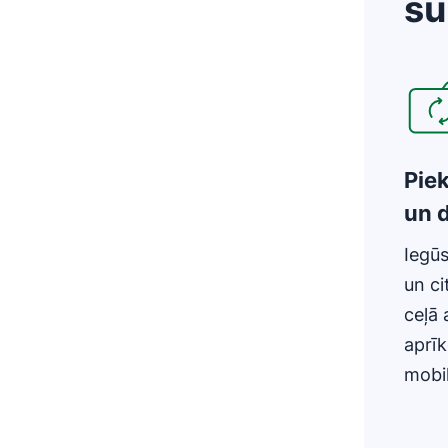
su
Atver
Pie
un 
Iegūs
un ci
ceļā 
aprī
mobi
Atver