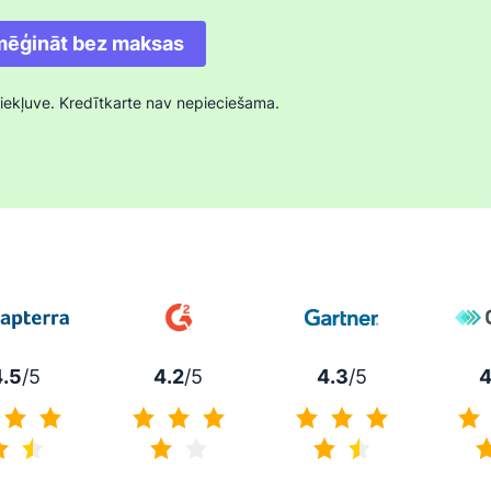
as jaunā logā
Atveras jaunā logā
mēģināt bez maksas
piekļuve. Kredītkarte nav nepieciešama.
4.5
/5
4.2
/5
4.3
/5
4
4.5 no 5
4.2 no 5
4.3 no 5