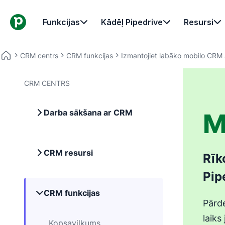
Funkcijas
Kādēļ Pipedrive
Resursi
CRM centrs
CRM funkcijas
Izmantojiet labāko mobilo CRM a
CRM CENTRS
Darba sākšana ar CRM
M
CRM resursi
Rīk
Pip
CRM funkcijas
Pārde
laiks
Kopsavilkums