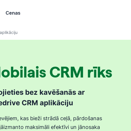
Cenas
plikāciju
obilais CRM rīks
ojieties bez kavēšanās ar
edrive CRM aplikāciju
vējiem, kas bieži strādā ceļā, pārdošanas
 jāizmanto maksimāli efektīvi un jānosaka