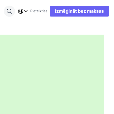
Izmēģināt bez maksas
Pieteikties