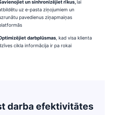
Savienojiet un sinhronizējiet rīkus,
lai
atbildētu uz e-pasta ziņojumiem un
uzrunātu pavedienus ziņapmaiņas
platformās
Optimizējiet
darbplūsmas
, kad visa klienta
dzīves cikla informācija ir pa rokai
t darba efektivitātes