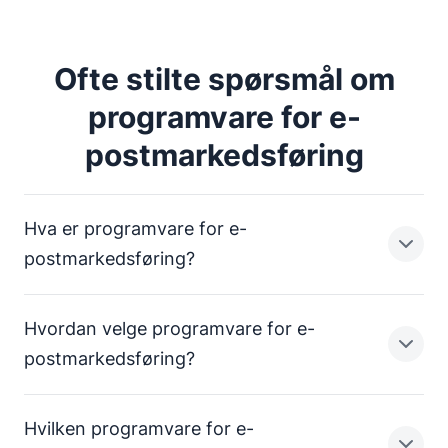
Ofte stilte spørsmål om
programvare for e-
postmarkedsføring
Hva er programvare for e-
postmarkedsføring?
Hvordan velge programvare for e-
Programvare for e-postmarkedsføring er et verktøy
postmarkedsføring?
eller en programvare som gjør det mulig for selgere og
markedsføringsteam å opprette, sende, spore og
Hvilken programvare for e-
forbedre e-postmarkedsføringsflyten deres. Slike