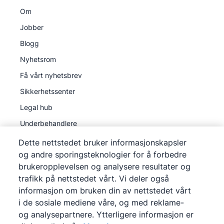
Om
Jobber
Blogg
Nyhetsrom
Få vårt nyhetsbrev
Sikkerhetssenter
Legal hub
Underbehandlere
Dette nettstedet bruker informasjonskapsler
og andre sporingsteknologier for å forbedre
brukeropplevelsen og analysere resultater og
trafikk på nettstedet vårt. Vi deler også
©
2026
Pipedrive
informasjon om bruken din av nettstedet vårt
Pipedrive
Vilkår for bruk
i de sosiale mediene våre, og med reklame-
Pipedrive
Personvernerklæring
og analysepartnere. Ytterligere informasjon er