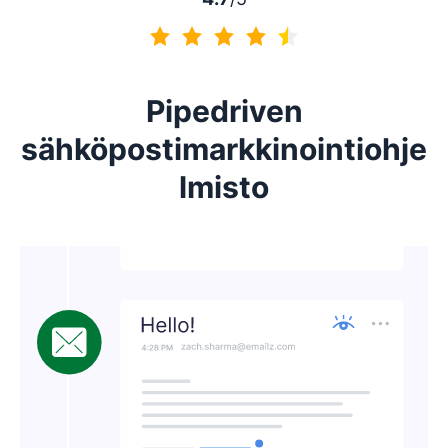
4.7/5
Pipedriven
sähköpostimarkkinointiohje
lmisto