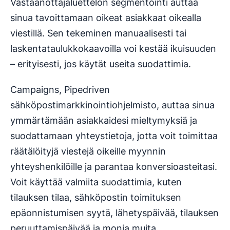
Vastaanottajaluettelon segmentointi auttaa
sinua tavoittamaan oikeat asiakkaat oikealla
viestillä. Sen tekeminen manuaalisesti tai
laskentataulukkokaavoilla voi kestää ikuisuuden
– erityisesti, jos käytät useita suodattimia.
Campaigns, Pipedriven
sähköpostimarkkinointiohjelmisto, auttaa sinua
ymmärtämään asiakkaidesi mieltymyksiä ja
suodattamaan yhteystietoja, jotta voit toimittaa
räätälöityjä viestejä oikeille myynnin
yhteyshenkilöille ja parantaa konversioasteitasi.
Voit käyttää valmiita suodattimia, kuten
tilauksen tilaa, sähköpostin toimituksen
epäonnistumisen syytä, lähetyspäivää, tilauksen
peruuttamispäivää ja monia muita.