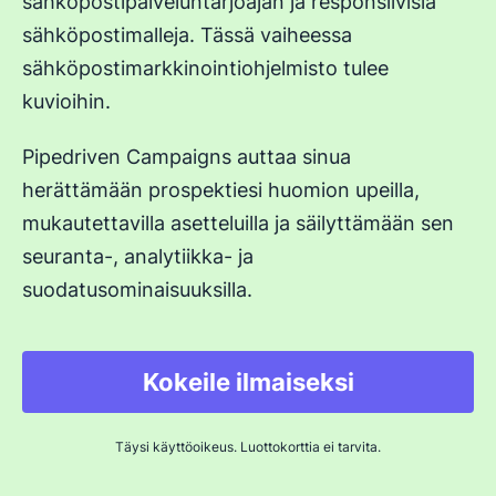
sähköpostipalveluntarjoajan ja responsiivisia
sähköpostimalleja. Tässä vaiheessa
sähköpostimarkkinointiohjelmisto tulee
kuvioihin.
Pipedriven Campaigns auttaa sinua
herättämään prospektiesi huomion upeilla,
mukautettavilla asetteluilla ja säilyttämään sen
seuranta-, analytiikka- ja
suodatusominaisuuksilla.
Kokeile ilmaiseksi
Täysi käyttöoikeus. Luottokorttia ei tarvita.