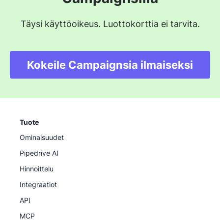
liikennettä ja aikaansaamaan sitoutumista yritysten ja
asiakkaiden kanssa.
Täysi käyttöoikeus. Luottokorttia ei tarvita.
Kokeile Campaignsia ilmaiseksi
Tuote
Ominaisuudet
Pipedrive AI
Hinnoittelu
Integraatiot
API
MCP