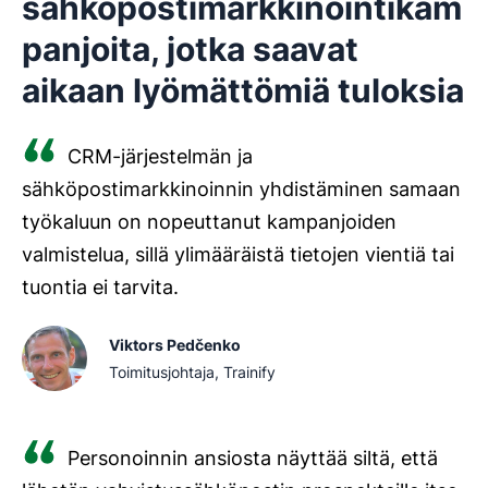
sähköpostimarkkinointikam
panjoita, jotka saavat
aikaan lyömättömiä tuloksia
CRM-järjestelmän ja
sähköpostimarkkinoinnin yhdistäminen samaan
työkaluun on nopeuttanut kampanjoiden
valmistelua, sillä ylimääräistä tietojen vientiä tai
tuontia ei tarvita.
Viktors Pedčenko
Toimitusjohtaja, Trainify
Personoinnin ansiosta näyttää siltä, että