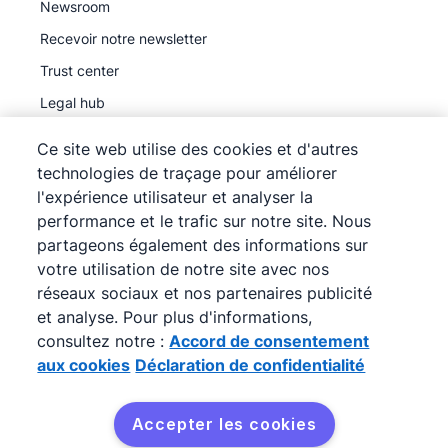
Newsroom
Recevoir notre newsletter
Trust center
Legal hub
Sous-traitants ultérieurs
Ce site web utilise des cookies et d'autres
technologies de traçage pour améliorer
l'expérience utilisateur et analyser la
performance et le trafic sur notre site. Nous
partageons également des informations sur
©
2026
Pipedrive
votre utilisation de notre site avec nos
Pipedrive
Conditions d'utilisation
réseaux sociaux et nos partenaires publicité
Pipedrive
Déclaration de confidentialité
et analyse. Pour plus d'informations,
consultez notre :
Accord de consentement
Plan du site
aux cookies
Déclaration de confidentialité
Accord de consentement aux cookies
Préférences de cookies
Accepter les cookies
Pipedrive est un outil CRM en ligne pour la vente.