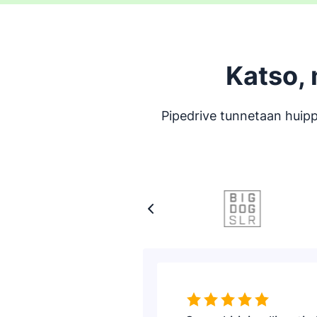
Katso, 
Pipedrive tunnetaan huip
Arvio: 5/5