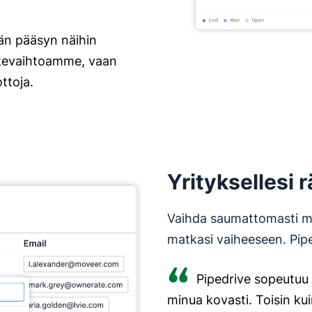
män pääsyn näihin
liikevaihtoamme, vaan
ttoja.
Yrityksellesi 
Vaihda saumattomasti my
matkasi vaiheeseen. Pip
Pipedrive sopeutuu 
minua kovasti. Toisin ku