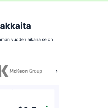
iakkaita
tämän vuoden aikana se on
Arvio: 5/5