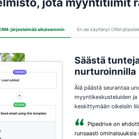
misto, jota myyntitiimit 
 CRM-järjestelmää aikaisemmin
En ole käyttänyt CRM-järjeste
Säästä tunteja
nurturoinnilla
Älä päästä seurantaa u
myyntikeskusteluiden ja 
keskittymään oikeisiin lii
Pipedrive on ehdott
runsaasti ominaisuuksia