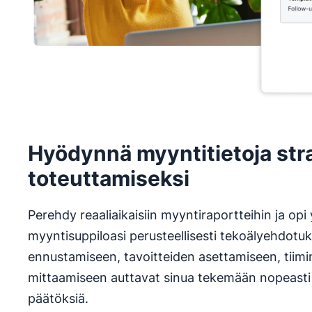
Hyödynnä myyntitietoja str
toteuttamiseksi
Perehdy reaaliaikaisiin myyntiraportteihin ja o
myyntisuppiloasi perusteellisesti tekoälyehdotuks
ennustamiseen, tavoitteiden asettamiseen, tiim
mittaamiseen auttavat sinua tekemään nopeasti 
päätöksiä.