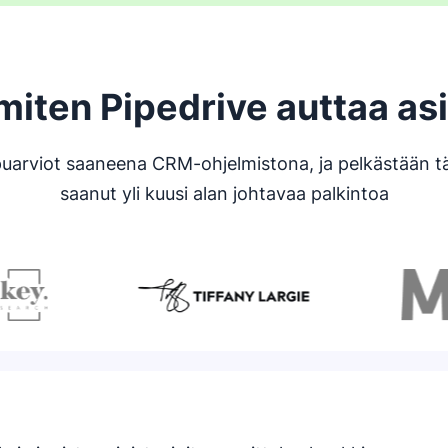
miten Pipedrive auttaa as
puarviot saaneena CRM-ohjelmistona, ja pelkästään 
saanut yli kuusi alan johtavaa palkintoa