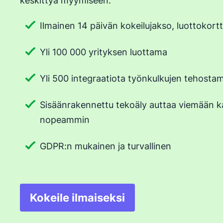
keskittyä myymiseen.
Ilmainen 14 päivän kokeilujakso, luottokortti
Yli 100 000 yrityksen luottama
Yli 500 integraatiota työnkulkujen tehostam
Sisäänrakennettu tekoäly auttaa viemään 
nopeammin
GDPR:n mukainen ja turvallinen
Kokeile ilmaiseksi