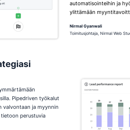
automatisointeihin ja hyö
ylittämään myyntitavoi
Nirmal Gyanwali
Toimitusjohtaja, Nirmal Web Stu
ategiasi
pi ymmärtämään
illa. Pipedriven työkalut
in valvontaan ja myynnin
tietoon perustuvia