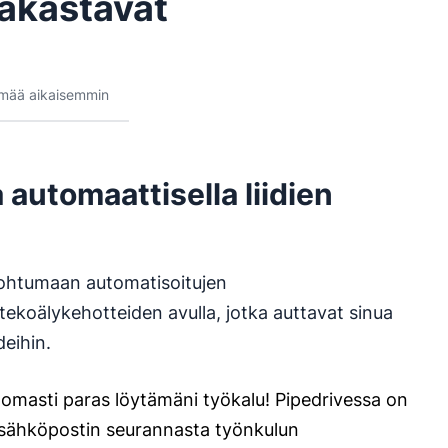
rakastavat
lmää aikaisemmin
 automaattisella liidien
nohtumaan automatisoitujen
tekoälykehotteiden avulla, jotka auttavat sinua
deihin.
omasti paras löytämäni työkalu! Pipedrivessa on
 sähköpostin seurannasta työnkulun