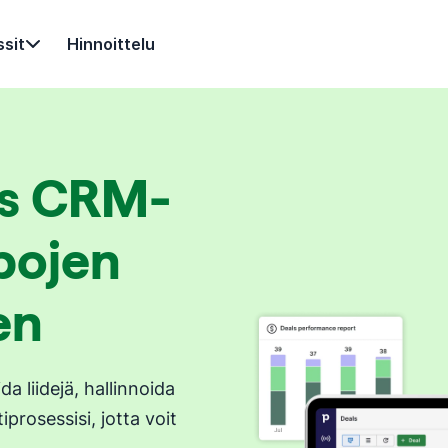
sit
Hinnoittelu
as CRM-
pojen
en
a liidejä, hallinnoida
prosessisi, jotta voit