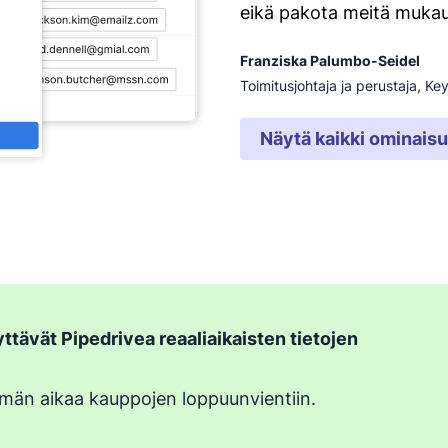
eikä pakota meitä mukaut
Franziska Palumbo-Seidel
Toimitusjohtaja ja perustaja, Ke
Näytä kaikki ominais
yttävät Pipedrivea reaaliaikaisten tietojen
män aikaa kauppojen loppuunvientiin.