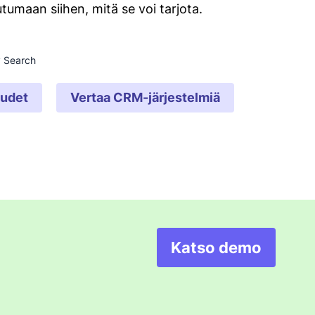
umaan siihen, mitä se voi tarjota.
y Search
uudet
Vertaa CRM-järjestelmiä
Katso demo