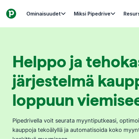
Ominaisuudet
Miksi Pipedrive
Resurs
Helppo ja tehok
järjestelmä kaup
loppuun viemise
Pipedrivella voit seurata myyntiputkeasi, optimoid
kauppoja tekoälyllä ja automatisoida koko myynti