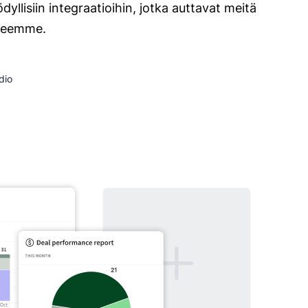
dyllisiin integraatioihin, jotka auttavat meitä
tteemme.
dio