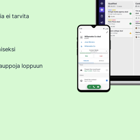
a ei tarvita
iseksi
kauppoja loppuun