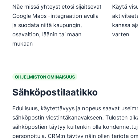
Näe missä yhteystietosi sijaitsevat
Käytä vis
Google Maps -integraation avulla
aktiviteet
ja suodata niitä kaupungin,
kanssa aj
osavaltion, läänin tai maan
varten
mukaan
OHJELMISTON OMINAISUUS
Sähköpostilaatikko
Edullisuus, käytettävyys ja nopeus saavat usei
sähköpostin viestintäkanavakseen. Tulosten ai
sähköpostien täytyy kuitenkin olla kohdennettuja
personoituja. CRM:n täytyy näin ollen tarjota om