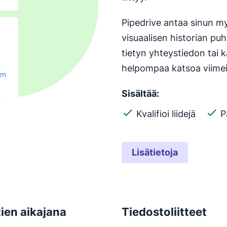
Pipedrive antaa sinun m
visuaalisen historian puhe
tietyn yhteystiedon tai 
helpompaa katsoa viime
Sisältää:
Kvalifioi liidejä
P
Lisätietoja
ien aikajana
Tiedostoliitteet