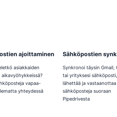
stien ajoittaminen
Sähköpostien synk
letkö asiakkaiden
Synkronoi täysin Gmail,
i aikavyöhykkeissä?
tai yrityksesi sähköposti,
hköposteja vapaa-
lähettää ja vastaanottaa
olematta yhteydessä
sähköposteja suoraan
Pipedrivesta