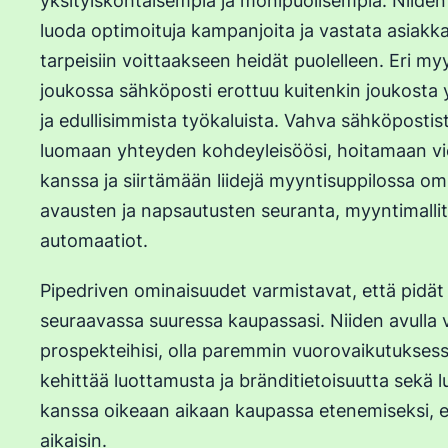
yksityiskohtaisempia ja monipuolisempia. Niiden 
luoda optimoituja kampanjoita ja vastata asiakka
tarpeisiin voittaakseen heidät puolelleen. Eri m
joukossa sähköposti erottuu kuitenkin joukosta
ja edullisimmista työkaluista. Vahva sähköpostist
luomaan yhteyden kohdeyleisöösi, hoitamaan vi
kanssa ja siirtämään liidejä myyntisuppilossa omi
avausten ja napsautusten seuranta, myyntimallit
automaatiot.
Pipedriven ominaisuudet varmistavat, että pidät 
seuraavassa suuressa kaupassasi. Niiden avulla v
prospekteihisi, olla paremmin vuorovaikutukses
kehittää luottamusta ja bränditietoisuutta sekä l
kanssa oikeaan aikaan kaupassa etenemiseksi, ei
aikaisin.