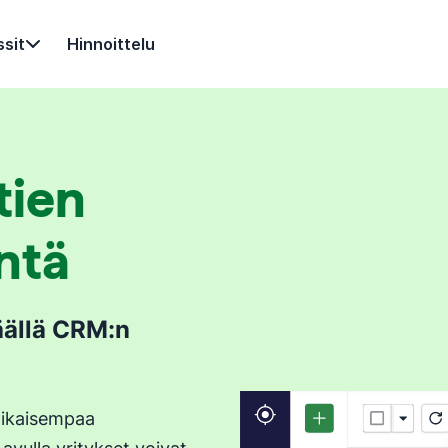
sit
Hinnoittelu
tien
intä
äällä CRM:n
aikaisempaa