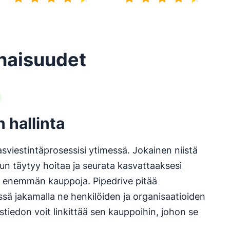
4.7/5
4.5/5
naisuudet
 hallinta
asviestintäprosessisi ytimessä. Jokainen niistä
nun täytyy hoitaa ja seurata kasvattaaksesi
si enemmän kauppoja. Pipedrive pitää
essä jakamalla ne henkilöiden ja organisaatioiden
ystiedon voit linkittää sen kauppoihin, johon se