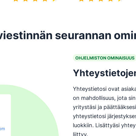
4.3/5
4.5/5
 viestinnän seurannan omi
OHJELMISTON OMINAISUUS
Yhteystietojen
Yhteystietosi ovat asiak
on mahdollisuus, jota si
yritystäsi ja päättääkse
yhteystietosi järjestyks
luokkiin. Lisättyäsi yhte
liittyy.