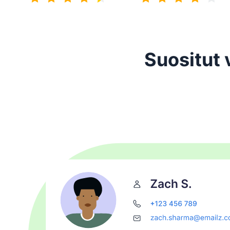
4.5/5
4.2/5
Suositut