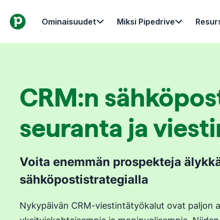
Ominaisuudet
Miksi Pipedrive
Resurs
CRM:n sähköpos
seuranta ja viest
Voita enemmän prospekteja älykk
sähköpostistrategialla
Nykypäivän CRM-viestintätyökalut ovat paljon 