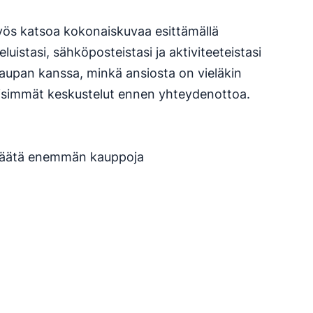
yös katsoa kokonaiskuvaa esittämällä
luistasi, sähköposteistasi ja aktiviteeteistasi
kaupan kanssa, minkä ansiosta on vieläkin
isimmät keskustelut ennen yhteydenottoa.
äätä enemmän kauppoja