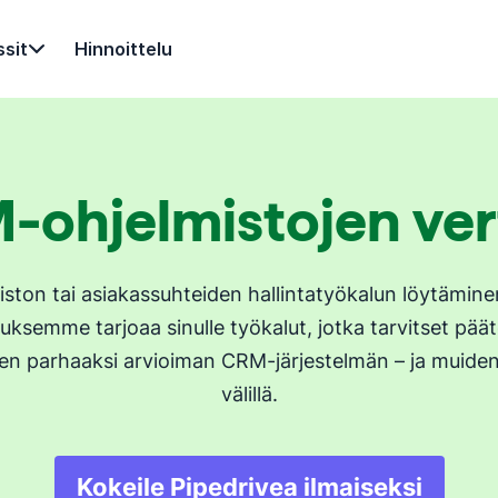
sit
Hinnoittelu
ohjelmistojen ver
ton tai asiakassuhteiden hallintatyökalun löytäminen
ksemme tarjoaa sinulle työkalut, jotka tarvitset pä
jien parhaaksi arvioiman CRM-järjestelmän – ja muid
välillä.
Kokeile Pipedrivea ilmaiseksi