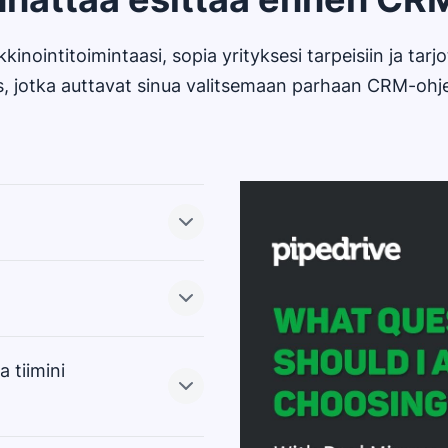
kinointitoimintaasi, sopia yrityksesi tarpeisiin ja 
, jotka auttavat sinua valitsemaan parhaan CRM-ohje
yy huomioida
tai startup, mutta
yritysten kasvua pk-
a tiimini
oden tai parin kuluttua
akia, et voi jäädä
atavilla, ei ainoastaan
e hyvämaineinen työkalu,
ominaisuuksiin lukeutuvat
ana.