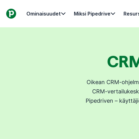
Ominaisuudet
Miksi Pipedrive
Resurs
CRM-
Oikean CRM-ohjelmis
CRM-vertailukesku
Pipedriven – käyttä