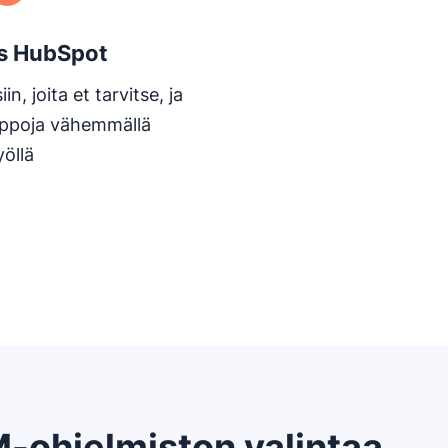
vs HubSpot
n, joita et tarvitse, ja
ppoja vähemmällä
yöllä
-ohjelmiston valintaa