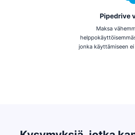
Pipedrive 
Maksa vähemmän
helppokäyttöisemmäs
jonka käyttämiseen ei 
Kysymyksiä, jotka ka