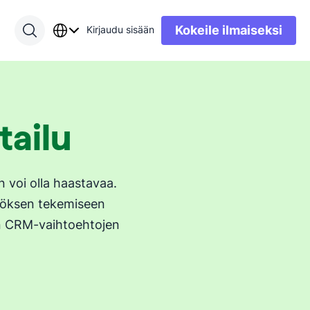
Kokeile ilmaiseksi
Kirjaudu sisään
tailu
 voi olla haastavaa.
ätöksen tekemiseen
en CRM-vaihtoehtojen