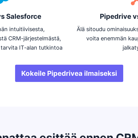
vs Salesforce
Pipedrive 
 intuitiivisesta,
Älä sitoudu ominaisuuksii
tä CRM-järjestelmästä,
voita enemmän kau
tarvita IT-alan tutkintoa
jalkat
Kokeile Pipedrivea ilmaiseksi
nnattaa esittää ennen CRM