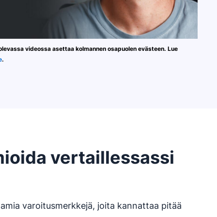
 olevassa videossa asettaa kolmannen osapuolen evästeen. Lue
e
.
ioida vertaillessassi
tamia varoitusmerkkejä, joita kannattaa pitää