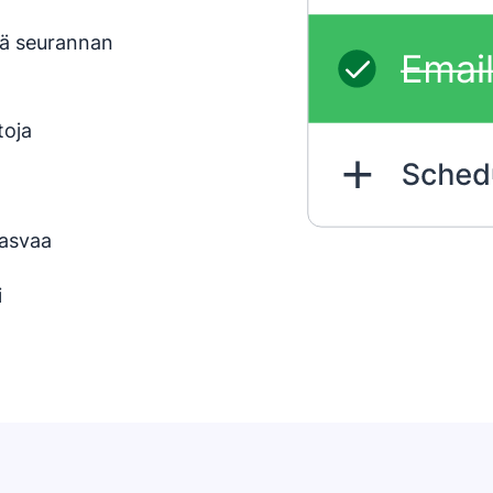
iä seurannan
toja
kasvaa
i