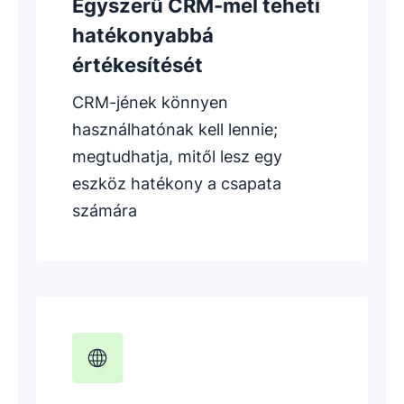
Egyszerű CRM-mel teheti
hatékonyabbá
értékesítését
CRM-jének könnyen
használhatónak kell lennie;
megtudhatja, mitől lesz egy
eszköz hatékony a csapata
számára
Új ablakban nyílik meg