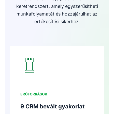
keretrendszert, amely egyszerűsítheti
munkafolyamatát és hozzájárulhat az
értékesítési sikerhez.
Új ablakban nyílik meg
ERŐFORRÁSOK
9 CRM bevált gyakorlat