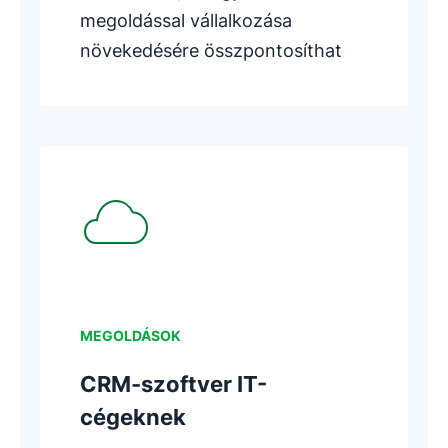
megoldással vállalkozása
növekedésére összpontosíthat
Új ablakban nyílik meg
MEGOLDÁSOK
CRM-szoftver IT-
cégeknek