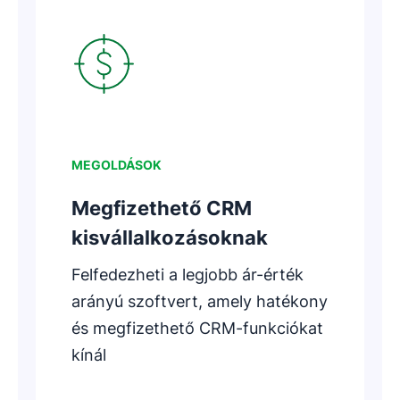
Új ablakban nyílik meg
MEGOLDÁSOK
Megfizethető CRM
kisvállalkozásoknak
Felfedezheti a legjobb ár-érték
arányú szoftvert, amely hatékony
és megfizethető CRM-funkciókat
kínál