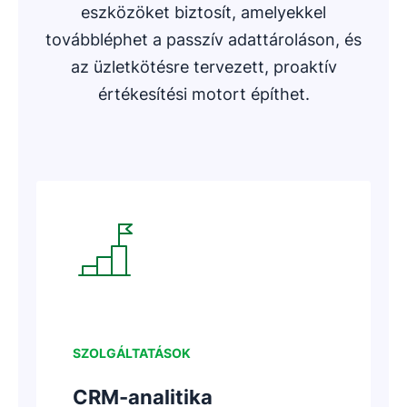
eszközöket biztosít, amelyekkel
továbbléphet a passzív adattároláson, és
az üzletkötésre tervezett, proaktív
értékesítési motort építhet.
Új ablakban nyílik meg
SZOLGÁLTATÁSOK
CRM-analitika