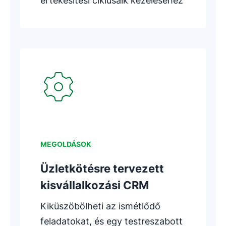
értékesítési ciklusaik kezeléséhez
Új ablakban nyílik meg
MEGOLDÁSOK
Üzletkötésre tervezett
kisvállalkozási CRM
Kiküszöbölheti az ismétlődő
feladatokat, és egy testreszabott