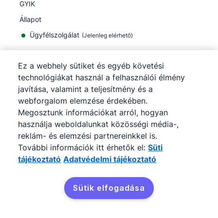
GYIK
Állapot
Ügyfélszolgálat
(Jelenleg elérhető)
Ez a webhely sütiket és egyéb követési
Company
technológiákat használ a felhasználói élmény
Rólunk
javítása, valamint a teljesítmény és a
Álláslehetőségek
webforgalom elemzése érdekében.
Megosztunk információkat arról, hogyan
Blog
használja weboldalunkat közösségi média-,
Sajtószoba
reklám- és elemzési partnereinkkel is.
Feliratkozás a hírlevelünkre
További információk itt érhetők el:
Süti
tájékoztató
Adatvédelmi tájékoztató
Bizalmi központ
Jogi központ
Sütik elfogadása
Alfeldolgozók