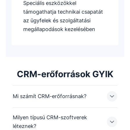
Speciális eszközökkel
támogathatja technikai csapatát
az ügyfelek és szolgáltatási
megállapodások kezelésében
CRM-erőforrások GYIK
Mi számít CRM-erőforrásnak?
Milyen típusú CRM-szoftverek
A CRM-erőforrás minden olyan eszközt,
léteznek?