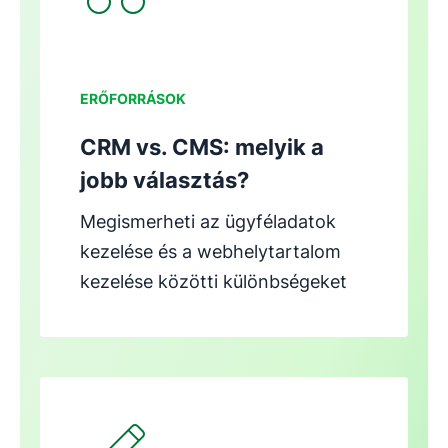
ERŐFORRÁSOK
CRM vs. CMS: melyik a
jobb választás?
Megismerheti az ügyféladatok
kezelése és a webhelytartalom
kezelése közötti különbségeket
Új ablakban nyílik meg