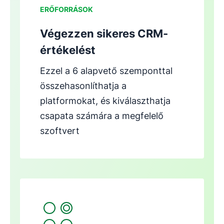
ERŐFORRÁSOK
Végezzen sikeres CRM-
értékelést
Ezzel a 6 alapvető szemponttal
összehasonlíthatja a
platformokat, és kiválaszthatja
csapata számára a megfelelő
szoftvert
Új ablakban nyílik meg