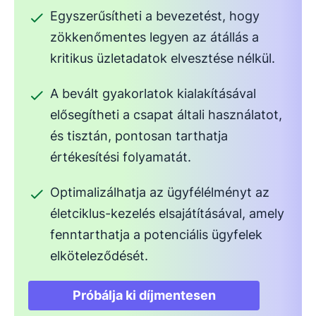
Egyszerűsítheti a bevezetést, hogy
zökkenőmentes legyen az átállás a
kritikus üzletadatok elvesztése nélkül.
A bevált gyakorlatok kialakításával
elősegítheti a csapat általi használatot,
és tisztán, pontosan tarthatja
értékesítési folyamatát.
Optimalizálhatja az ügyfélélményt az
életciklus-kezelés elsajátításával, amely
fenntarthatja a potenciális ügyfelek
elköteleződését.
Próbálja ki díjmentesen
Új ablakban nyílik meg