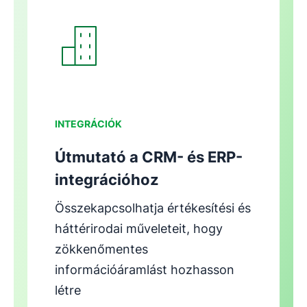
Új ablakban nyílik meg
INTEGRÁCIÓK
Útmutató a CRM- és ERP-
integrációhoz
Összekapcsolhatja értékesítési és
háttérirodai műveleteit, hogy
zökkenőmentes
információáramlást hozhasson
létre