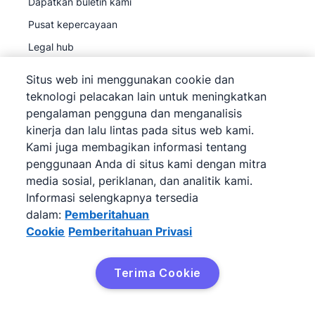
Dapatkan buletin kami
Pusat kepercayaan
Legal hub
Subprosesor
Situs web ini menggunakan cookie dan
teknologi pelacakan lain untuk meningkatkan
pengalaman pengguna dan menganalisis
kinerja dan lalu lintas pada situs web kami.
Kami juga membagikan informasi tentang
©
2026
Pipedrive
penggunaan Anda di situs kami dengan mitra
Pipedrive
Persyaratan Layanan
media sosial, periklanan, dan analitik kami.
Pipedrive
Informasi selengkapnya tersedia
Pemberitahuan Privasi
dalam:
Pemberitahuan
Peta situs
Cookie
Pemberitahuan Privasi
Pemberitahuan Cookie
Preferensi Cookie
Terima Cookie
Pipedrive adalah CRM Penjualan Berbasis Web.