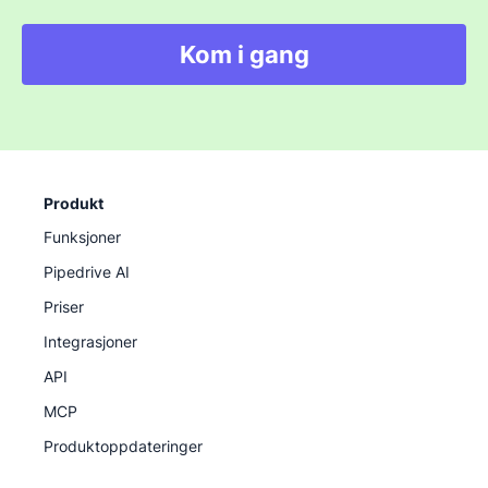
henvise publikum til å kjøpe direkte fra
Pipedrive?
Kom i gang
Hvis du svarte «ja» på alle tre, er du klar for de neste
trinnene:
Søk på Pipedrives affiliate-program ved å fylle
Produkt
ut dette
, og sørg for å fylle ut alle
obligatoriske felt
Funksjoner
Pipedrive AI
Når du er godkjent, går du til partnerens
Priser
dashbord og begynner å henvise kundene dine
til Pipedrive gjennom den unike
Integrasjoner
henvisningslenken
API
MCP
Begynn å generere klikk, registreringer og
Produktoppdateringer
betalte kunder