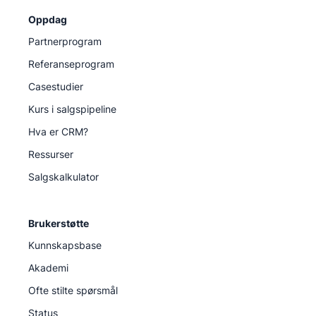
Høst de velfortjente, ubegrensede belønningene
Oppdag
dine
Partnerprogram
Referanseprogram
Casestudier
Kurs i salgspipeline
Hva er CRM?
Ressurser
Salgskalkulator
Brukerstøtte
Kunnskapsbase
Akademi
Ofte stilte spørsmål
Status