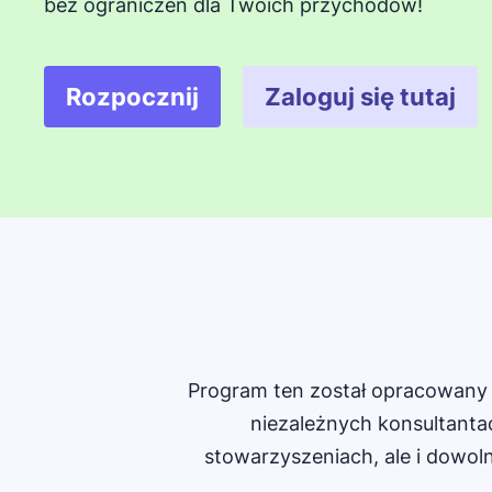
bez ograniczeń dla Twoich przychodów!
Rozpocznij
Zaloguj się tutaj
Otwiera się w nowym oknie
Otwiera si
Program ten został opracowany 
niezależnych konsultanta
stowarzyszeniach, ale i dowol