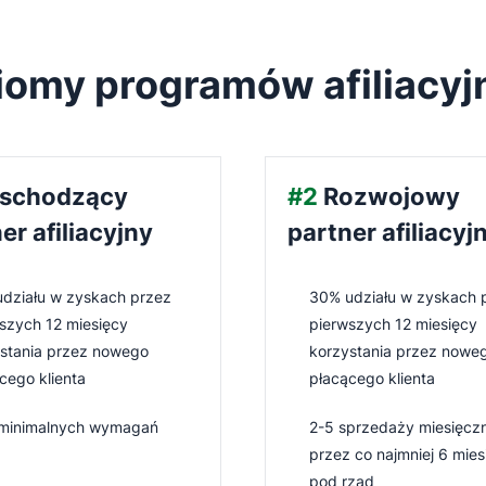
iomy programów afiliacyj
schodzący
#2
Rozwojowy
er afiliacyjny
partner afiliacyj
działu w zyskach przez
30% udziału w zyskach 
szych 12 miesięcy
pierwszych 12 miesięcy
stania przez nowego
korzystania przez nowe
cego klienta
płacącego klienta
 minimalnych wymagań
2-5 sprzedaży miesięczn
przez co najmniej 6 mies
pod rząd