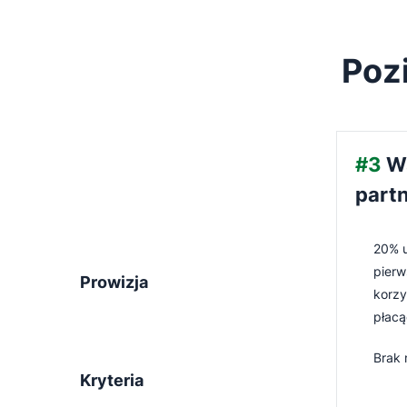
Poz
#3
W
partn
20% u
pierw
Prowizja
korzy
płacą
Brak
Kryteria