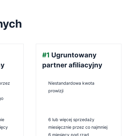
nych
#1
Ugruntowany
ny
partner afiliacyjny
przez
Niestandardowa kwota
prowizji
go
ie
6 lub więcej sprzedaży
ięcy
miesięcznie przez co najmniej
6 miesięcy pod rząd