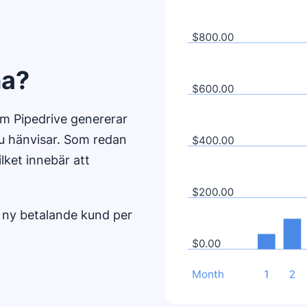
na?
som Pipedrive genererar
du hänvisar. Som redan
lket innebär att
 ny betalande kund per