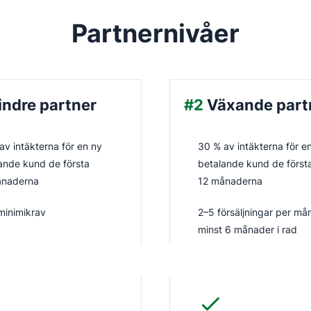
Partnernivåer
indre partner
#2
Växande part
av intäkterna för en ny
30 % av intäkterna för e
ande kund de första
betalande kund de först
ånaderna
12 månaderna
minimikrav
2–5 försäljningar per må
minst 6 månader i rad