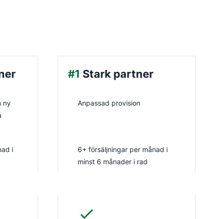
ner
#1
Stark partner
n ny
Anpassad provision
a
nad i
6+ försäljningar per månad i
minst 6 månader i rad