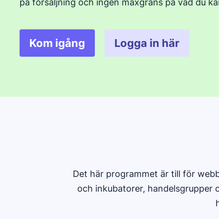
på försäljning och ingen maxgräns på vad du ka
Kom igång
Logga in här
Öppnas i ett nytt fönster
Öppnas i ett n
Det här programmet är till för webb
och inkubatorer, handelsgrupper o