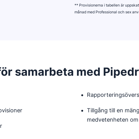
** Provisionerna i tabellen är uppska
månad med Professional och sex anvä
för samarbeta med Pipedr
Rapporteringsöversi
ovisioner
Tillgång till en mä
medvetenheten om 
r