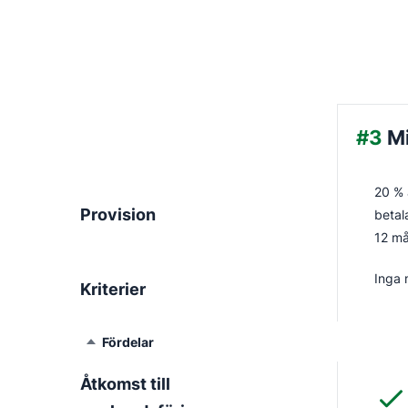
#3
M
20 % 
Provision
betal
12 m
Inga 
Kriterier
Fördelar
Åtkomst till