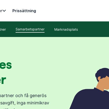
r
Prissättning
Samarbetspartner
tner
Marknadsplats
ves
r
spartner och få generös
savgift, inga minimikrav