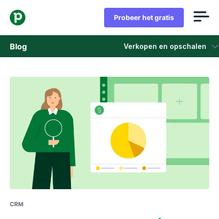
Probeer het gratis
Blog
Verkopen en opschalen
Verkoop
Marketing
Producten Update
Casestudies
Opent in nieuw venster
CRM