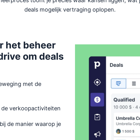
eheerproces toont je precies waar kansen liggen, wat 
deals mogelijk vertraging oplopen.
r het beheer
edrive om deals
beweging met de
 de verkoopactiviteiten
bij de manier waarop je