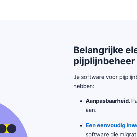
Belangrijke e
pijplijnbeheer
Je software voor pijplij
hebben:
Aanpasbaarheid.
Pa
aan.
E
en eenvoudig inw
software die migrat