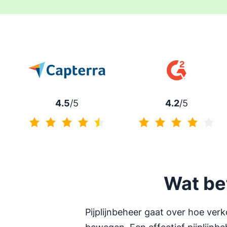
4.5
/5
4.2
/5
4.5 van 5
4.2 van 5
Wat be
Pijplijnbeheer gaat over hoe ve