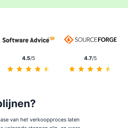
4.7
/5
4.5
/5
4.7 van 5
4.5 van 5
lijnen?
fase van het verkoopproces laten