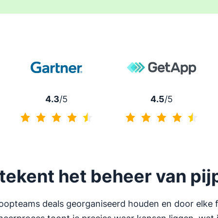
4.3
/5
4.5
/5
4.3 van 5
4.5 van 5
tekent het beheer van pijp
rkoopteams deals georganiseerd houden en door elke 