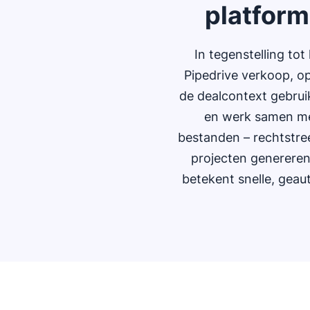
platform
In tegenstelling to
Pipedrive verkoop, op
de dealcontext gebruike
en werk samen met
bestanden – rechtstree
projecten genereren 
betekent snelle, geau