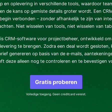
 en oplevering in verschillende tools, waardoor te
 de kans op gemiste details groter wordt. Een CR
 begin verbonden – zonder afhankelijk te zijn van int
chten. Niet wisselen van tools, niet wisselen van ta
e is CRM-software voor projectbeheer, ontwikkeld om
evering te brengen. Zodra een deal wordt gesloten, 
rief genereren op basis van de e-mails, aantekening
eft deze alleen nog te controleren en te bevestigen v
Gratis proberen
Opent in nieuw vens
Volledige toegang. Geen creditcard vereist.