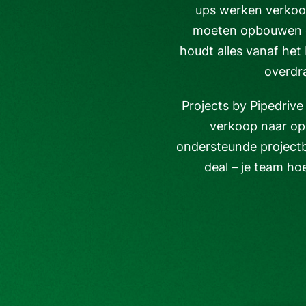
ups werken verkoop
moeten opbouwen en
houdt alles vanaf het
overdra
Projects by Pipedriv
verkoop naar opl
ondersteunde projectb
deal – je team ho