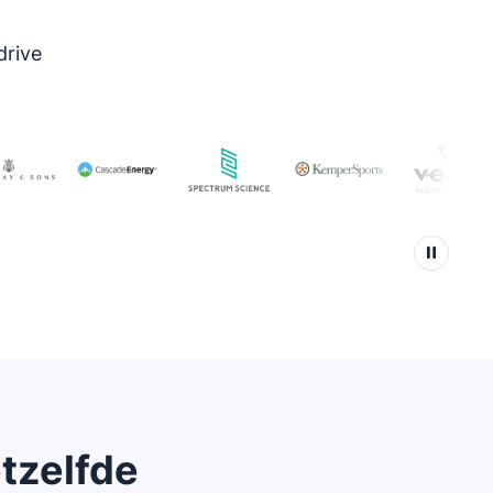
drive
etzelfde