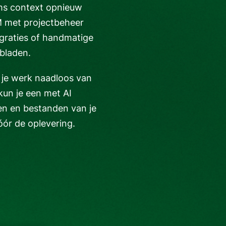
ams context opnieuw
M met projectbeheer
egraties of handmatige
bbladen.
 je werk naadloos van
kun je een met AI
en en bestanden van je
óór de oplevering.
ter