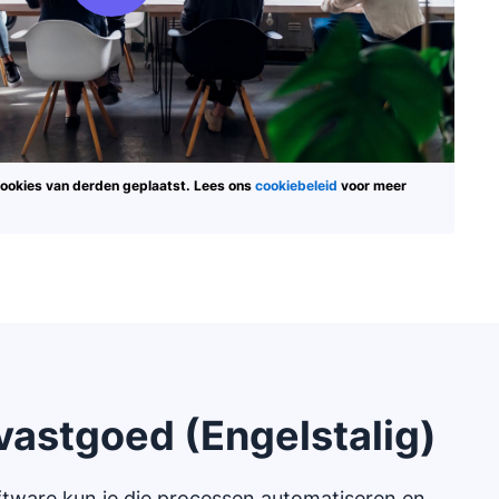
 cookies van derden geplaatst. Lees ons
cookiebeleid
voor meer
vastgoed (Engelstalig)
ftware kun je die processen automatiseren en