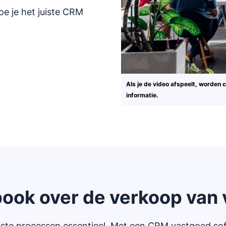
oe je het juiste CRM
Als je de video afspeelt, worden
informatie.
book over de verkoop van 
uiste processen essentieel. Met een CRM vastgoed so