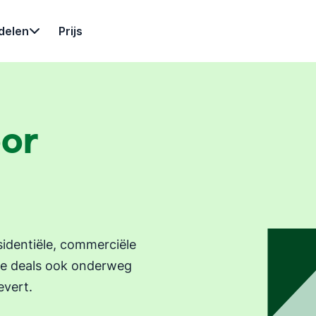
delen
Prijs
or
esidentiële, commerciële
 je deals ook onderweg
evert.