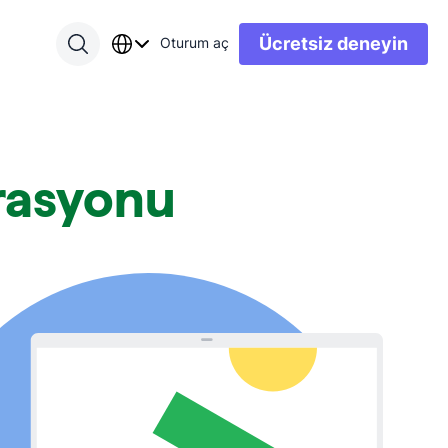
Ücretsiz deneyin
Oturum aç
rasyonu