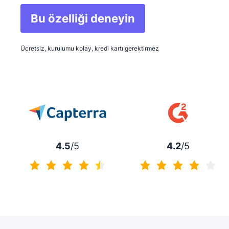
Bu özelliği deneyin
Yeni pencerede açılır
Ücretsiz, kurulumu kolay, kredi kartı gerektirmez
4.5
/5
4.2
/5
4.5 / 5
4.2 / 5