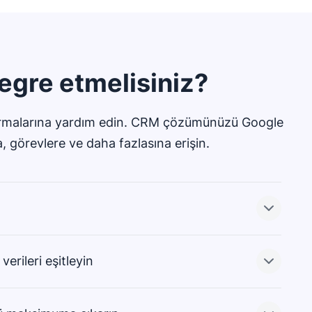
egre etmelisiniz?
artırmalarına yardım edin. CRM çözümünüzü Google
görevlere ve daha fazlasına erişin.
erileri eşitleyin
zorunda kalmaksızın satış ekibinizin müşteri adayları,
ile iletişim kurmasına yardım edin. Pipedrive, iletişim
 tüm ekibin kolayca erişebilmesi için bunları tek bir