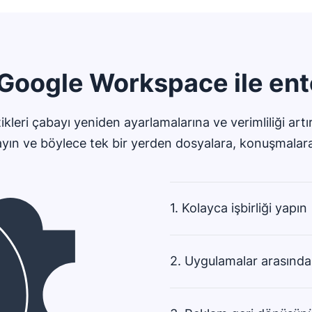
Google Workspace ile ent
ikleri çabayı yeniden ayarlamalarına ve verimliliği 
ın ve böylece tek bir yerden dosyalara, konuşmalara, 
1. Kolayca işbirliği yapın
2. Uygulamalar arasında v
Uygulamalar arasında gezinmek 
müşteriler ve diğer ekip üyeleri 
bilgilerine ve iletişim geçmişine