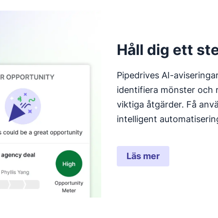
Håll dig ett st
Pipedrives AI-aviseringa
identifiera mönster och 
viktiga åtgärder. Få anv
intelligent automatiser
Läs mer
Öppnas i ett nytt 