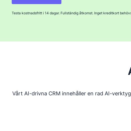
Öppnas i ett nytt fönster
Testa kostnadsfritt i 14 dagar. Fullständig åtkomst. Inget kreditkort behöv
Vårt AI-drivna CRM innehåller en rad AI-verktyg