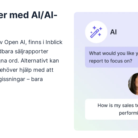
er med AI/AI-
 Open AI, finns i Inblick
dbara säljrapporter
a ord. Alternativt kan
behöver hjälp med att
gissningar – bara