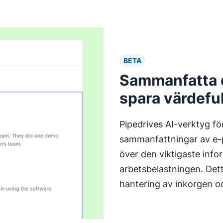
BETA
Sammanfatta d
spara värdeful
Pipedrives AI-verktyg f
sammanfattningar av e-p
över den viktigaste info
arbetsbelastningen. Detta
hantering av inkorgen oc