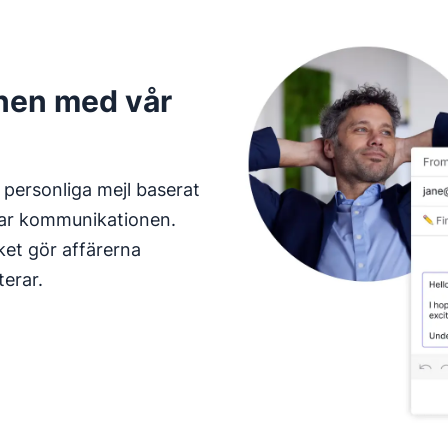
nen med vår
 personliga mejl baserat
trar kommunikationen.
ket gör affärerna
erar.