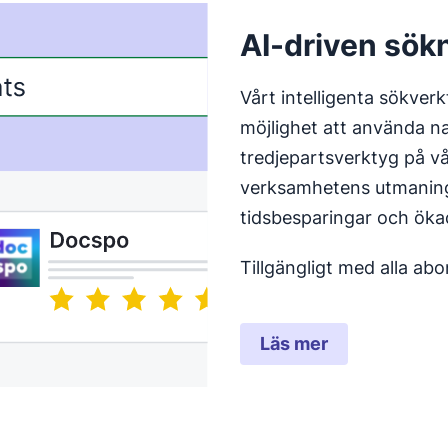
AI-driven sök
Vårt intelligenta sökver
möjlighet att använda nat
tredjepartsverktyg på vå
verksamhetens utmaninga
tidsbesparingar och ökad
Tillgängligt med alla a
Läs mer
Öppnas i ett nytt 