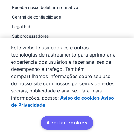
Receba nosso boletim informativo
Central de confiabilidade
Legal hub
Subprocessadores
Este website usa cookies e outras
tecnologias de rastreamento para aprimorar a
experiência dos usuários e fazer análises de
desempenho e tráfego. Também
©
2026
Pipedrive
compartilhamos informações sobre seu uso
Pipedrive
Termos de Serviço
do nosso site com nossos parceiros de redes
Pipedrive
sociais, publicidade e análise. Para mais
Aviso de Privacidade
informações, acesse:
Aviso de cookies
Aviso
Mapa do site
de Privacidade
Aviso de cookies
Preferências de cookies
Aceitar cookies
O Pipedrive é um CRM de vendas baseado na web.