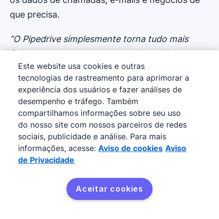
que precisa.
“O Pipedrive simplesmente torna tudo mais
fluido no nosso processo, por isso utilizamos
Este website usa cookies e outras
integrações e automações em peso”.
tecnologias de rastreamento para aprimorar a
experiência dos usuários e fazer análises de
Leia o estudo de caso
desempenho e tráfego. Também
compartilhamos informações sobre seu uso
do nosso site com nossos parceiros de redes
sociais, publicidade e análise. Para mais
Conecte seu CRM com
informações, acesse:
Aviso de cookies
Aviso
de Privacidade
suas ferramentas criativas
favoritas
Aceitar cookies
Potencialize sua empresa de design e otimize