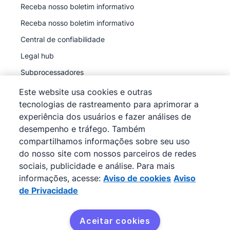
Receba nosso boletim informativo
Receba nosso boletim informativo
Central de confiabilidade
Legal hub
Subprocessadores
Este website usa cookies e outras
tecnologias de rastreamento para aprimorar a
experiência dos usuários e fazer análises de
desempenho e tráfego. Também
©
2026
Pipedrive
compartilhamos informações sobre seu uso
Pipedrive
Termos de Serviço
do nosso site com nossos parceiros de redes
Pipedrive
Aviso de Privacidade
sociais, publicidade e análise. Para mais
informações, acesse:
Aviso de cookies
Aviso
Mapa do site
de Privacidade
Aviso de cookies
Preferências de cookies
Aceitar cookies
O Pipedrive é um CRM de vendas baseado na web.