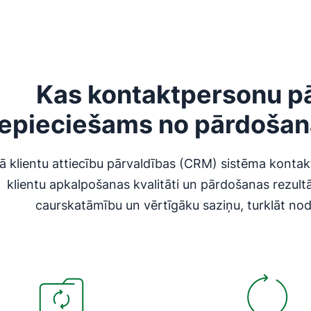
Kas kontaktpersonu pā
epieciešams no pārdošan
tā klientu attiecību pārvaldības (CRM) sistēma konta
klientu apkalpošanas kvalitāti un pārdošanas rezultā
caurskatāmību un vērtīgāku saziņu, turklāt nod
as jaunā logā
Atveras jaunā logā