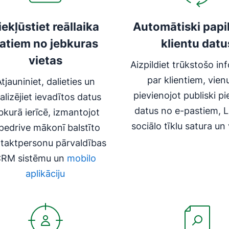
iekļūstiet reāllaika
Automātiski papil
atiem no jebkuras
klientu datu
vietas
Aizpildiet trūkstošo in
par klientiem, vien
tjauniniet, dalieties un
pievienojot publiski p
alizējiet ievadītos datus
datus no e-pastiem, L
bkurā ierīcē, izmantojot
sociālo tīklu satura u
pedrive mākonī balstīto
taktpersonu pārvaldības
RM sistēmu un
mobilo
aplikāciju
as jaunā logā
Atveras jaunā logā