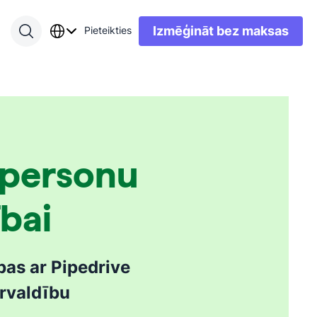
Izmēģināt bez maksas
Pieteikties
personu
bai
ības ar Pipedrive
rvaldību