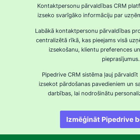
Kontaktpersonu pārvaldības CRM platf
izseko svarīgāko informāciju par uz
Labākā kontaktpersonu pārvaldības pr
centralizētā rīkā, kas pieejams visā u
izsekošanu, klientu preferences un
pieprasījumus.
Pipedrive CRM sistēma ļauj pārvaldīt
izsekot pārdošanas pavedieniem un sav
darbības, lai nodrošinātu personaliz
Izmēģināt Pipedrive 
Atver