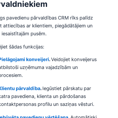
rvaldniekiem
īgs pavedienu pārvaldības CRM rīks palīdz
t attiecības ar klientiem, piegādātājiem un
 iesaistītajām pusēm.
jiet šādas funkcijas:
Pielāgojami konveijeri
.
Veidojiet konveijerus
atbilstoši uzņēmuma vajadzībām un
procesiem.
Klientu pārvaldība
.
Iegūstiet pārskatu par
katra pavediena, klienta un pārdošanas
kontaktpersonas profilu un saziņas vēsturi.
Iebūvēta
pavedienu vērtēšana
.
Automātiski