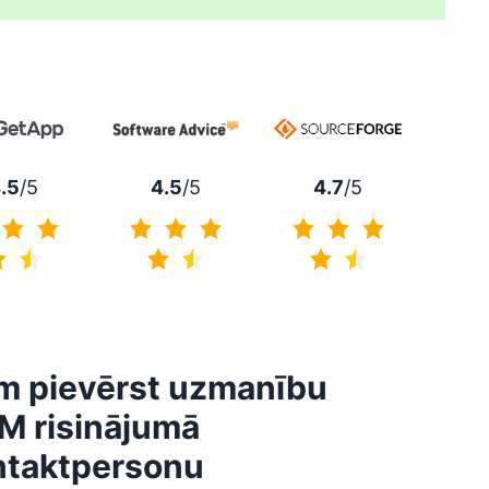
4.7
/5
.5
/5
4.5
/5
4.7 no 5
4.5 no 5
4.5 no 5
m pievērst uzmanību
M risinājumā
ntaktpersonu