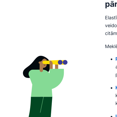
pā
Elast
veido
citām
Meklē