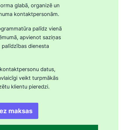
orma glabā, organizē un
ņēmuma kontaktpersonām.
ogrammatūra palīdz vienā
zņēmumā, apvienot saziņas
 palīdzības dienesta
 kontaktpersonu datus,
laicīgi veikt turpmākās
ētu klientu pieredzi.
bez maksas
as jaunā logā