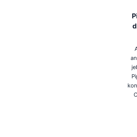
P
d
A
an
je
Pi
kon
C
Atver