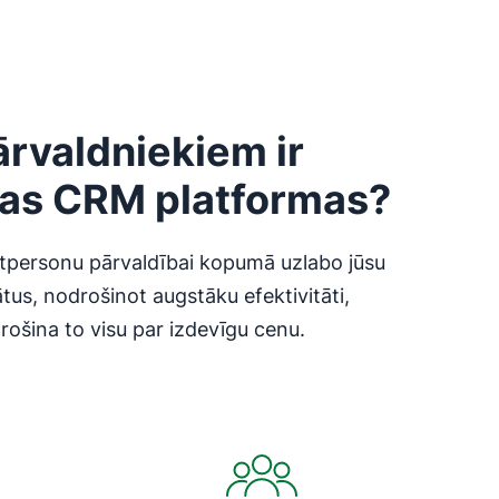
rvaldniekiem ir
as CRM platformas?
ktpersonu pārvaldībai kopumā uzlabo jūsu
tus, nodrošinot augstāku efektivitāti,
rošina to visu par izdevīgu cenu.
Atveras jaunā logā