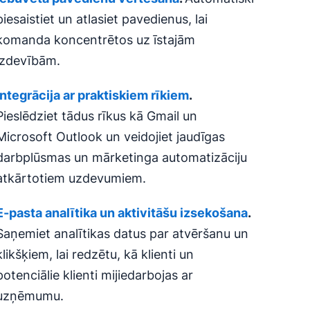
piesaistiet un atlasiet pavedienus, lai
komanda koncentrētos uz īstajām
izdevībām.
Integrācija ar praktiskiem rīkiem
.
Pieslēdziet tādus rīkus kā Gmail un
Microsoft Outlook un veidojiet jaudīgas
darbplūsmas un mārketinga automatizāciju
atkārtotiem uzdevumiem.
E-pasta analītika un
aktivitāšu izsekošana
.
Saņemiet analītikas datus par atvēršanu un
klikšķiem, lai redzētu, kā klienti un
potenciālie klienti mijiedarbojas ar
uzņēmumu.