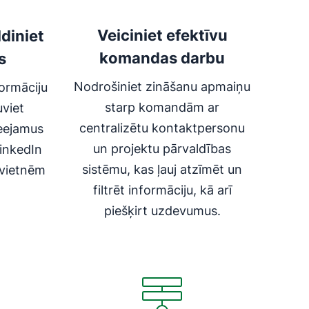
Veiciniet efektīvu
diniet
komandas darbu
s
Nodrošiniet zināšanu apmaiņu
formāciju
starp komandām ar
uviet
centralizētu kontaktpersonu
ieejamus
un projektu pārvaldības
inkedIn
sistēmu, kas ļauj atzīmēt un
n vietnēm
filtrēt informāciju, kā arī
piešķirt uzdevumus.
Atveras jaunā logā