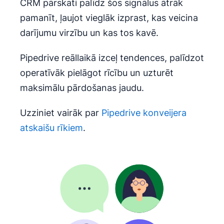
CRM pārskati palīdz šos signālus ātrāk
pamanīt, ļaujot vieglāk izprast, kas veicina
darījumu virzību un kas tos kavē.
Pipedrive reāllaikā izceļ tendences, palīdzot
operatīvāk pielāgot rīcību un uzturēt
maksimālu pārdošanas jaudu.
Uzziniet vairāk par
Pipedrive konveijera
atskaišu rīkiem
.