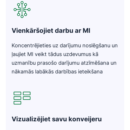
Vienkāršojiet darbu ar MI
Koncentrējieties uz darījumu noslēgšanu un
ļaujiet MI veikt tādus uzdevumus kā
uzmanību prasošo darījumu atzīmēšana un
nākamās labākās darbības ieteikšana
Atveras jaunā logā
Vizualizējiet savu konveijeru