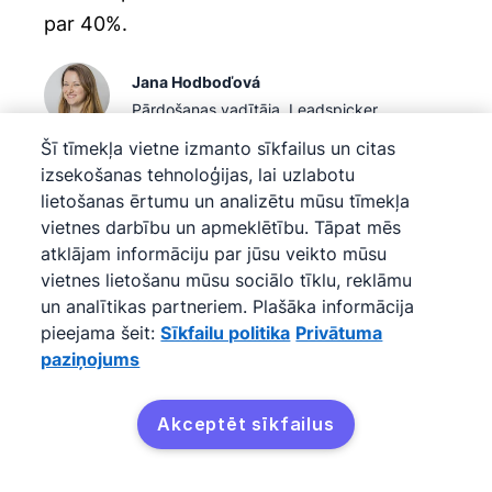
par 40%.
Jana Hodboďová
Pārdošanas vadītāja, Leadspicker
Šī tīmekļa vietne izmanto sīkfailus un citas
izsekošanas tehnoloģijas, lai uzlabotu
lietošanas ērtumu un analizētu mūsu tīmekļa
vietnes darbību un apmeklētību. Tāpat mēs
Ātri vairojiet ieņēmumus
atklājam informāciju par jūsu veikto mūsu
vietnes lietošanu mūsu sociālo tīklu, reklāmu
ar Pipedrive CRM sistēmu
un analītikas partneriem. Plašāka informācija
mazajiem uzņēmumiem
pieejama šeit:
Sīkfailu politika
Privātuma
paziņojums
Izmēģināt Pipedrive bez
Akceptēt sīkfailus
maksas
Izmēģināt bez maksas
14 dienu izmēģinājuma periods. Bez maksas. Pilna