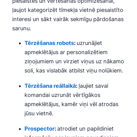
piesaistes un vērtēšanas optimizēšanai,
ļaujot kategorizēt tīmekļa vietnē piesaistīto
interesi un sākt vairāk sekmīgu pārdošanas
sarunu.
Tērzēšanas robots
:
uzrunājiet
apmeklētājus ar personalizētiem
ziņojumiem un virziet viņus uz nākamo
soli, kas vislabāk atbilst viņu nolūkiem.
Tērzēšana reāllaikā
:
ļaujiet savai
komandai uzrunāt vērtīgākos
apmeklētājus, kamēr viņi vēl atrodas
jūsu vietnē.
Prospector
:
atrodiet un papildiniet