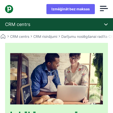
Izmēģināt bez maksas
CRM centrs
CRM centrs
CRM risinājumi
Darījumu noslēgšanai radīta 