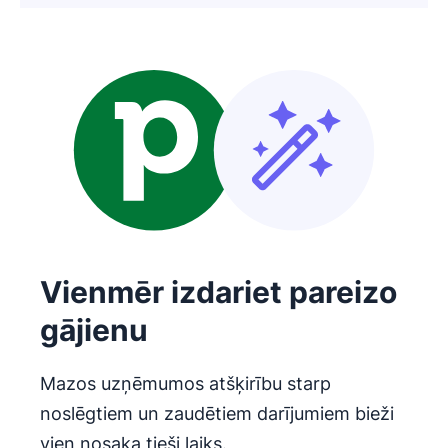
Vienmēr izdariet pareizo
gājienu
Mazos uzņēmumos atšķirību starp
noslēgtiem un zaudētiem darījumiem bieži
vien nosaka tieši laiks.