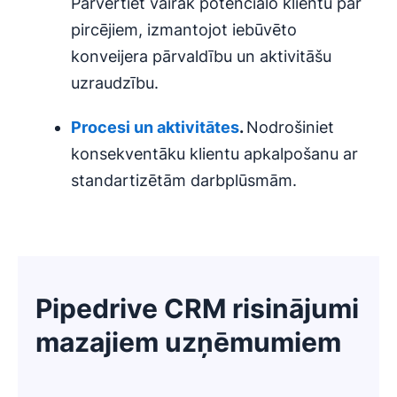
Pārvērtiet vairāk potenciālo klientu par
pircējiem, izmantojot iebūvēto
konveijera pārvaldību un aktivitāšu
uzraudzību.
Procesi un aktivitātes
.
Nodrošiniet
konsekventāku klientu apkalpošanu ar
standartizētām darbplūsmām.
Pipedrive CRM risinājumi
mazajiem uzņēmumiem
Atveras jaunā logā