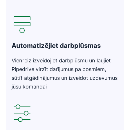
Atveras jaunā logā
Automatizējiet darbplūsmas
Vienreiz izveidojiet darbplūsmu un ļaujiet
Pipedrive virzīt darījumus pa posmiem,
sūtīt atgādinājumus un izveidot uzdevumus
jūsu komandai
Atveras jaunā logā