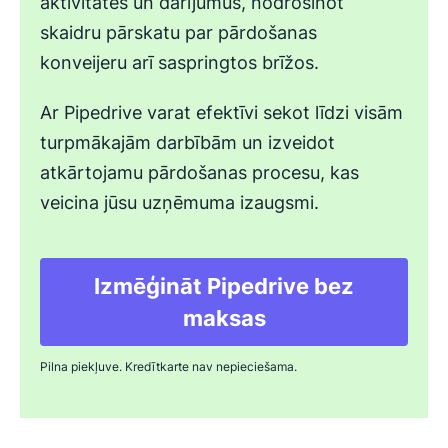
aktivitātes un darījumus, nodrošinot
skaidru pārskatu par pārdošanas
konveijeru arī saspringtos brīžos.
Ar Pipedrive varat efektīvi sekot līdzi visām
turpmākajām darbībām un izveidot
atkārtojamu pārdošanas procesu, kas
veicina jūsu uzņēmuma izaugsmi.
Izmēģināt Pipedrive bez
Atveras jaunā logā
maksas
Pilna piekļuve. Kredītkarte nav nepieciešama.