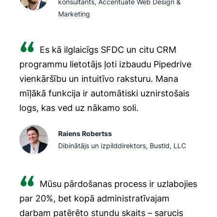
konsultants, Accentuate Web Design &
Marketing
Es kā ilglaicīgs SFDC un citu CRM
programmu lietotājs ļoti izbaudu Pipedrive
vienkāršību un intuitīvo raksturu. Mana
mīļākā funkcija ir automātiski uznirstošais
logs, kas ved uz nākamo soli.
Raiens Robertss
Dibinātājs un izpilddirektors, Bustld, LLC
Mūsu pārdošanas process ir uzlabojies
par 20%, bet kopā administratīvajam
darbam patērēto stundu skaits – sarucis