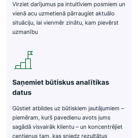
Virziet darījumus pa intuitīviem posmiem un
vienā acu uzmetienā pārraugiet aktuālo
situāciju, lai vienmēr zinātu, kam pievērst
uzmanību
Atveras jaunā logā
Saņemiet būtiskus analītikas
datus
Gūstiet atbildes uz būtiskiem jautājumiem –
piemēram, kurš pavedienu avots jums
sagādā visvairāk klientu – un koncentrējiet
centienus tam, kas sniedz rezultātus