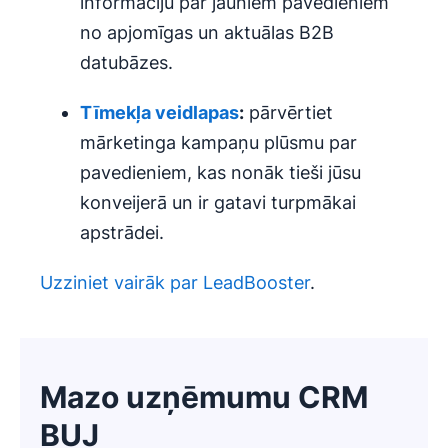
informāciju par jauniem pavedieniem
no apjomīgas un aktuālas B2B
datubāzes.
Tīmekļa veidlapas
:
pārvērtiet
mārketinga kampaņu plūsmu par
pavedieniem, kas nonāk tieši jūsu
konveijerā un ir gatavi turpmākai
apstrādei.
Uzziniet vairāk par LeadBooster
.
Mazo uzņēmumu CRM
BUJ