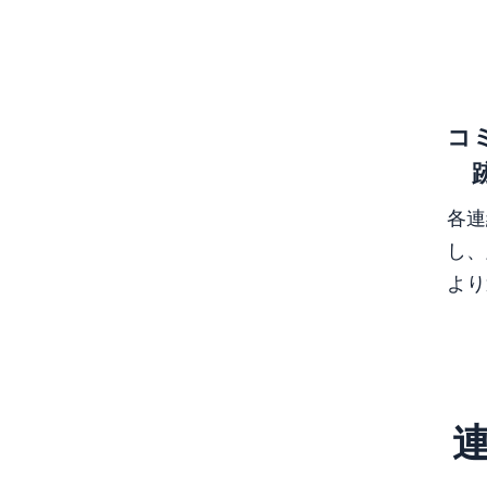
コ
各連
し、
より