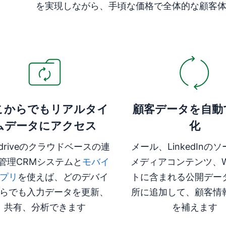
を実現しながら、手頃な価格で全体的な顧客
いウィンドウで開く
新しいウィンドウで開く
こからでもリアルタイ
顧客データを自動
ムデータにアクセス
化
pedriveのクラウドベースの連
メール、LinkedInの
管理CRMシステムと
モバイ
メディアコンテンツ、W
プリ
を使えば、どのデバイ
トに含まれる公開デー
らでも入力データを更新、
所に追加して、顧客情
共有、分析できます
を補えます
いウィンドウで開く
新しいウィンドウで開く