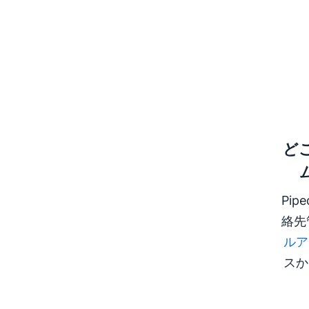
新し
ど
Pi
絡先
ルア
スか
新し