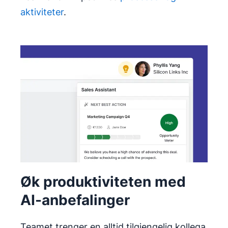
aktiviteter
.
Øk produktiviteten med
AI-anbefalinger
Teamet trenger en alltid tilgjengelig kollega