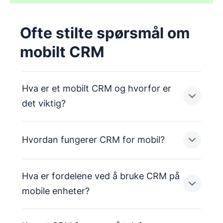
Ofte stilte spørsmål om
mobilt CRM
Hva er et mobilt CRM og hvorfor er
det viktig?
Hvordan fungerer CRM for mobil?
Mobile CRM-verktøy lar brukerne gå fra
skrivebordet, samtidig som de har
sanntidstilgang til de viktigste CRM-funksjonene.
Hva er fordelene ved å bruke CRM på
En mobil CRM-plattform gir brukerne tilgang til
mobile enheter?
Fleksibiliteten i mobilt CRM passer godt for
viktige funksjoner for salgspipeline- og
travle selgere i store og små bedrifter som
kontakthåndtering i CRM-løsningen på iOS- og
trenger programvare som holder tritt med