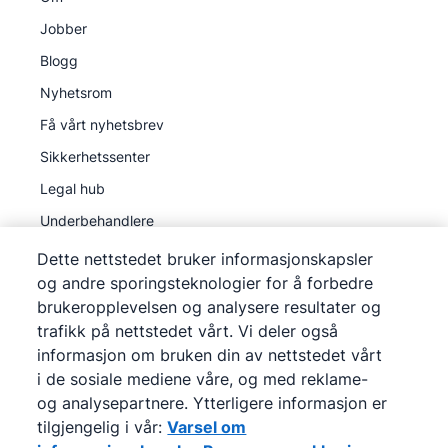
Jobber
Blogg
Nyhetsrom
Få vårt nyhetsbrev
Sikkerhetssenter
Legal hub
Underbehandlere
Dette nettstedet bruker informasjonskapsler
og andre sporingsteknologier for å forbedre
brukeropplevelsen og analysere resultater og
trafikk på nettstedet vårt. Vi deler også
©
2026
Pipedrive
informasjon om bruken din av nettstedet vårt
Pipedrive
Vilkår for bruk
i de sosiale mediene våre, og med reklame-
Pipedrive
Personvernerklæring
og analysepartnere. Ytterligere informasjon er
tilgjengelig i vår:
Varsel om
Kart over nettstedet