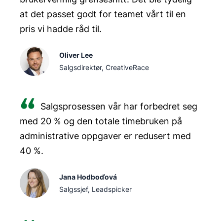
Push-varslinger,
og
at det passet godt for teamet vårt til en
muligheten til å spore salg og kjøre
pris vi hadde råd til.
kampanjer bør fungere like
godt i en mobilførst-app som på skrivebordet.
Oliver Lee
Salgsdirektør, CreativeRace
Se til slutt på prisene. Gode mobile verktøy for
kundehåndtering tilbyr fleksible planer som kan
vokse med teamet.
Salgsprosessen vår har forbedret seg
med 20 % og den totale timebruken på
administrative oppgaver er redusert med
40 %.
Jana Hodboďová
Salgssjef, Leadspicker