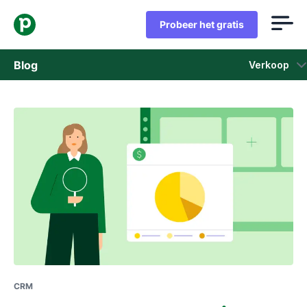
Probeer het gratis
Blog
Verkoop
Verkoop
Marketing
Producten Update
Casestudies
Opent in nieuw venster
CRM