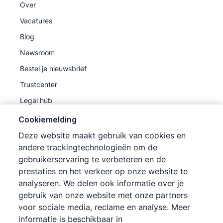
Over
Vacatures
Blog
Newsroom
Bestel je nieuwsbrief
Trustcenter
Legal hub
Sub-processors
Cookiemelding
Deze website maakt gebruik van cookies en
andere trackingtechnologieën om de
gebruikerservaring te verbeteren en de
prestaties en het verkeer op onze website te
©
2026
Pipedrive
analyseren. We delen ook informatie over je
Pipedrive
Gebruiksvoorwaarden
gebruik van onze website met onze partners
Pipedrive
Privacyverklaring
voor sociale media, reclame en analyse. Meer
informatie is beschikbaar in
Sitemap