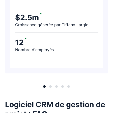
depuis plus de vingt ans – de faire un
exercice de prospection sur Pipedrive.
$2.5m
Quelques heures plus tard, leur
Croissance générée par Tiffany Largie
représentant nous a recontactés : « Je
viens de générer 188 000 $ de chiffre
12
d'affaires grâce à Pipedrive ! »
Nombre d'employés
Logiciel CRM de gestion de