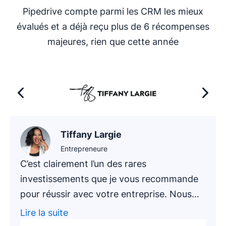
Pipedrive compte parmi les CRM les mieux
évalués et a déjà reçu plus de 6 récompenses
majeures, rien que cette année
Tiffany Largie
Entrepreneure
C’est clairement l’un des rares
investissements que je vous recommande
pour réussir avec votre entreprise. Nous
avons récemment proposé à un nouveau
Lire la suite
client – un cabinet comptable en activité