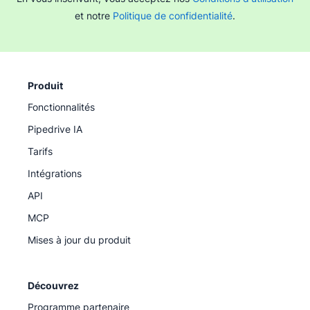
d’évaluer l'efficacité de l'outil avant de souscrire un
et notre
Politique de confidentialité
.
plan d'abonnement.
Produit
Fonctionnalités
Pipedrive IA
Tarifs
Intégrations
API
MCP
Mises à jour du produit
Découvrez
Programme partenaire