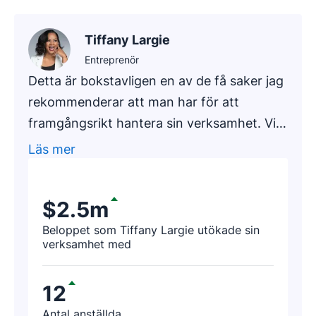
Tiffany Largie
Entreprenör
Detta är bokstavligen en av de få saker jag
rekommenderar att man har för att
framgångsrikt hantera sin verksamhet. Vi
bad en av våra nyare kunder, en
Läs mer
redovisningsbyrå som har varit verksam i
omkring 20 år, att använda Pipedrive för
$2.5m
att hitta prospekt. Efter några timmar
kontaktade byråns representant oss och
Beloppet som Tiffany Largie utökade sin
verksamhet med
sade: "Jag har precis hittat intäkter värda
188 000 dollar tack vare Pipedrive!"
12
Antal anställda