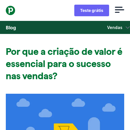
Teste grátis
Blog
Vendas
Vendas
Por que a criação de valor é
Marketing
essencial para o sucesso
Atualizações de Produtos
nas vendas?
Estudos de caso
Abre em uma nova janela