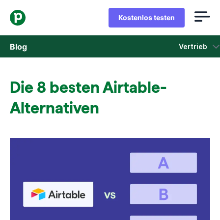
Kostenlos testen
Blog
Vertrieb
Vertrieb
Die 8 besten Airtable-
Marketing
Alternativen
Produkt-Updates
Fallstudien
In neuem Fenster öffnen