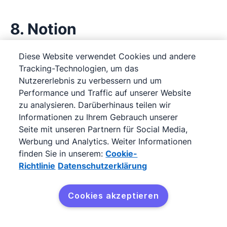
8. Notion
Notion
ist eine cloudbasierte All-in-One-
Diese Website verwendet Cookies und andere
Tracking-Technologien, um das
Plattform zur Verwaltung von Datenbanken,
Nutzererlebnis zu verbessern und um
Notizen und Aufgaben. Dank integrierter KI
Performance und Traffic auf unserer Website
lassen sich Inhalte noch einfacher erstellen,
zu analysieren. Darüberhinaus teilen wir
organisieren und bearbeiten. Die Lösung eignet
Informationen zu Ihrem Gebrauch unserer
Seite mit unseren Partnern für Social Media,
sich ideal für kollaboratives Arbeiten in Teams.
Werbung und Analytics. Weiter Informationen
finden Sie in unserem:
Cookie-
Richtlinie
Datenschutzerklärung
Cookies akzeptieren
Kostenlos testen