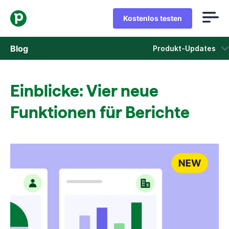
Kostenlos testen
Blog
Produkt-Updates
Vertrieb
Einblicke: Vier neue
Marketing
Funktionen für Berichte
Produkt-Updates
Fallstudien
In neuem Fenster öffnen