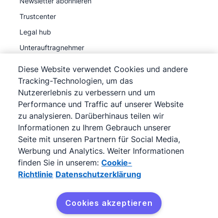
Newsletter abonnieren
Trustcenter
Legal hub
Unterauftragnehmer
Diese Website verwendet Cookies und andere
Tracking-Technologien, um das
Nutzererlebnis zu verbessern und um
Performance und Traffic auf unserer Website
©
2026
Pipedrive
zu analysieren. Darüberhinaus teilen wir
Pipedrive
Nutzungsbedingungen
Informationen zu Ihrem Gebrauch unserer
Pipedrive
Datenschutzerklärung
Seite mit unseren Partnern für Social Media,
Impressum
Werbung und Analytics. Weiter Informationen
finden Sie in unserem:
Cookie-
Siteübersicht
Richtlinie
Datenschutzerklärung
Cookie-Richtlinie
Cookie-Präferenzen
Cookies akzeptieren
Pipedrive ist ein webbasiertes Verkaufs-CRM.
Kostenlos testen