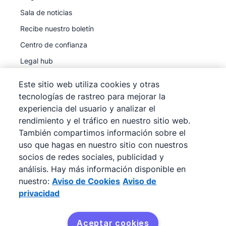
Sala de noticias
Recibe nuestro boletín
Centro de confianza
Legal hub
Subprocesadores
Este sitio web utiliza cookies y otras
tecnologías de rastreo para mejorar la
experiencia del usuario y analizar el
rendimiento y el tráfico en nuestro sitio web.
También compartimos información sobre el
©
2026
Pipedrive
uso que hagas en nuestro sitio con nuestros
Pipedrive
Términos de servicio
socios de redes sociales, publicidad y
Pipedrive
análisis. Hay más información disponible en
Aviso de privacidad
nuestro:
Aviso de Cookies
Aviso de
Mapa del sitio
privacidad
Aviso de Cookies
Preferencias de cookies
Aceptar cookies