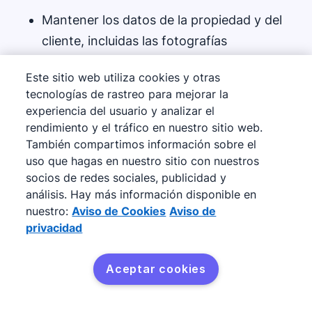
Mantener los datos de la propiedad y del
cliente, incluidas las fotografías
organizadas y fáciles de acceder
Este sitio web utiliza cookies y otras
tecnologías de rastreo para mejorar la
Actualizar automáticamente la información
experiencia del usuario y analizar el
de contacto con los detalles más recientes
rendimiento y el tráfico en nuestro sitio web.
También compartimos información sobre el
Mantener la comunicación con la clientela
uso que hagas en nuestro sitio con nuestros
durante todo el proceso de compra con
socios de redes sociales, publicidad y
recordatorios y notificaciones por correo
análisis. Hay más información disponible en
nuestro:
Aviso de Cookies
Aviso de
electrónico
privacidad
Apoyar y administrar representantes
Aceptar cookies
inmobiliarios remotos con software de
gestión en la nube y aplicaciones móviles