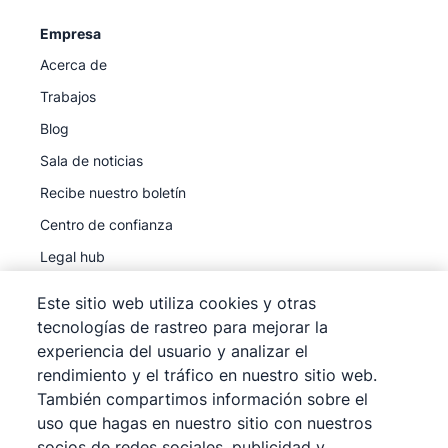
Empresa
Acerca de
Trabajos
Blog
Sala de noticias
Recibe nuestro boletín
Centro de confianza
Legal hub
Subprocesadores
Este sitio web utiliza cookies y otras
tecnologías de rastreo para mejorar la
experiencia del usuario y analizar el
rendimiento y el tráfico en nuestro sitio web.
También compartimos información sobre el
©
2026
Pipedrive
uso que hagas en nuestro sitio con nuestros
Pipedrive
Términos de servicio
socios de redes sociales, publicidad y