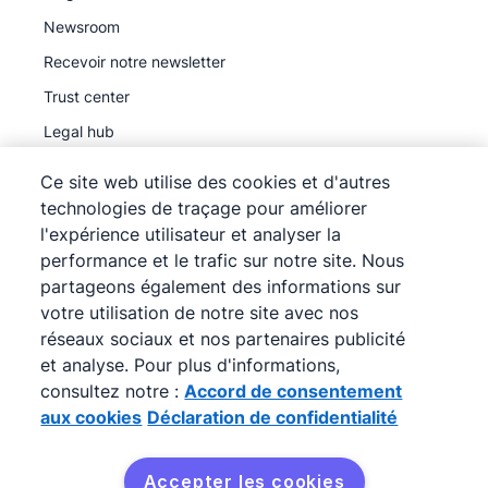
Newsroom
Recevoir notre newsletter
Trust center
Legal hub
Sous-traitants ultérieurs
Ce site web utilise des cookies et d'autres
technologies de traçage pour améliorer
l'expérience utilisateur et analyser la
performance et le trafic sur notre site. Nous
partageons également des informations sur
©
2026
Pipedrive
votre utilisation de notre site avec nos
Pipedrive
Conditions d'utilisation
réseaux sociaux et nos partenaires publicité
Pipedrive
et analyse. Pour plus d'informations,
Déclaration de confidentialité
consultez notre :
Accord de consentement
Plan du site
aux cookies
Déclaration de confidentialité
Accord de consentement aux cookies
Préférences de cookies
Accepter les cookies